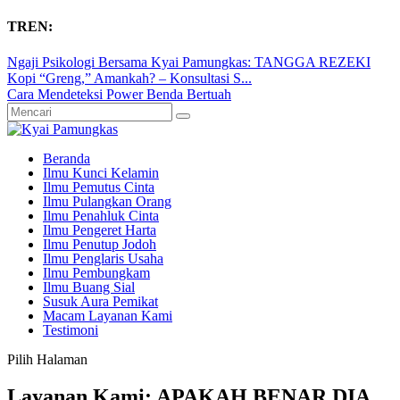
TREN:
Ngaji Psikologi Bersama Kyai Pamungkas: TANGGA REZEKI
Kopi “Greng,” Amankah? – Konsultasi S...
Cara Mendeteksi Power Benda Bertuah
Beranda
Ilmu Kunci Kelamin
Ilmu Pemutus Cinta
Ilmu Pulangkan Orang
Ilmu Penahluk Cinta
Ilmu Pengeret Harta
Ilmu Penutup Jodoh
Ilmu Penglaris Usaha
Ilmu Pembungkam
Ilmu Buang Sial
Susuk Aura Pemikat
Macam Layanan Kami
Testimoni
Pilih Halaman
Layanan Kami: APAKAH BENAR DIA