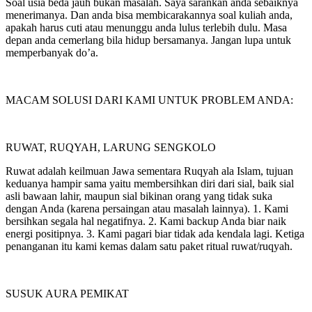
Soal usia beda jauh bukan masalah. Saya sarankan anda sebaiknya
menerimanya. Dan anda bisa membicarakannya soal kuliah anda,
apakah harus cuti atau menunggu anda lulus terlebih dulu. Masa
depan anda cemerlang bila hidup bersamanya. Jangan lupa untuk
memperbanyak do’a.
MACAM SOLUSI DARI KAMI UNTUK PROBLEM ANDA:
RUWAT, RUQYAH, LARUNG SENGKOLO
Ruwat adalah keilmuan Jawa sementara Ruqyah ala Islam, tujuan
keduanya hampir sama yaitu membersihkan diri dari sial, baik sial
asli bawaan lahir, maupun sial bikinan orang yang tidak suka
dengan Anda (karena persaingan atau masalah lainnya). 1. Kami
bersihkan segala hal negatifnya. 2. Kami backup Anda biar naik
energi positipnya. 3. Kami pagari biar tidak ada kendala lagi. Ketiga
penanganan itu kami kemas dalam satu paket ritual ruwat/ruqyah.
SUSUK AURA PEMIKAT