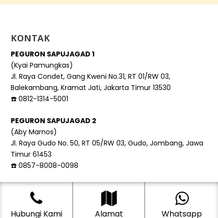
KONTAK
PEGURON SAPUJAGAD 1
(Kyai Pamungkas)
Jl. Raya Condet, Gang Kweni No.31, RT 01/RW 03,
Balekambang, Kramat Jati, Jakarta Timur 13530
☎️ 0812-1314-5001
PEGURON SAPUJAGAD 2
(Aby Marnos)
Jl. Raya Gudo No. 50, RT 05/RW 03, Gudo, Jombang, Jawa
Timur 61453
☎️ 0857-8008-0098
Hubungi Kami
Alamat
Whatsapp
© 2021 – 2026 Dukunku. All right reserved.