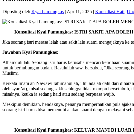
Diposting oleh
Kyai Pamungkas
|
Apr 11, 2025
|
Konsultasi Hati
,
Unc
Konsultasi Kyai Pamungkas: ISTRI SAKIT, APA B
Jika seorang istri merasa lelah atau sakit lalu suami mengajaknya ke
Jawaban Kyai Pamungkas:
Alhamdulillah. Seorang istri harus berusaha mencari keridhaan su
untuk berhubungan badan. Rasulullah saw. bersabda, “Jika seorang ist
Muslim).
Berkata Imam an-Nawawi rahimahullah, “Ini adalah dalil dari diharamk
oleh syari’at), misal sedang sakit sehingga tidak mampu bersetubuh,
misalnya, ketika ia sedang haid atau sedang berpuasa wajib.
Meskipun demikian, hendaknya, penanya memperhatikan pula ajakan s
seorang istri harus bisa memenuhi ajakan suami dengan melayani sebata
Konsultasi Kyai Pamungkas: KELUAR MANI DI LU