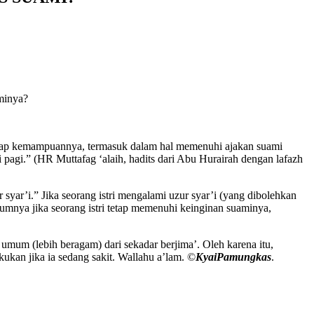
aminya?
enap kemampuannya, termasuk dalam hal memenuhi ajakan suami
 pagi.” (HR Muttafag ‘alaih, hadits dari Abu Hurairah dengan lafazh
syar’i.” Jika seorang istri mengalami uzur syar’i (yang dibolehkan
kumnya jika seorang istri tetap memenuhi keinginan suaminya,
um (lebih beragam) dari sekadar berjima’. Oleh karena itu,
kukan jika ia sedang sakit. Wallahu a’lam. ©️
KyaiPamungkas
.