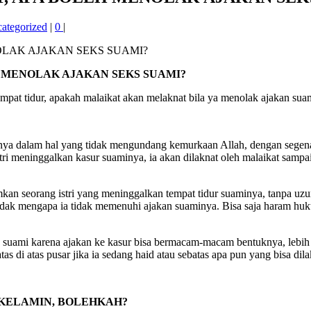
ategorized
|
0
|
OLEH MENOLAK AJAKAN SEKS SUAMI?
 tempat tidur, apakah malaikat akan melaknat bila ya menolak ajakan su
aminya dalam hal yang tidak mengundang kemurkaan Allah, dengan seg
ri meninggalkan kasur suaminya, ia akan dilaknat oleh malaikat sampai
an seorang istri yang meninggalkan tempat tidur suaminya, tanpa uzur 
 tidak mengapa ia tidak memenuhi ajakan suaminya. Bisa saja haram hu
uami karena ajakan ke kasur bisa bermacam-macam bentuknya, lebih um
s di atas pusar jika ia sedang haid atau sebatas apa pun yang bisa dila
AR KELAMIN, BOLEHKAH?