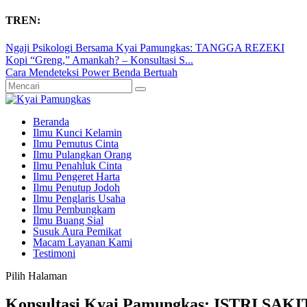
TREN:
Ngaji Psikologi Bersama Kyai Pamungkas: TANGGA REZEKI
Kopi “Greng,” Amankah? – Konsultasi S...
Cara Mendeteksi Power Benda Bertuah
Beranda
Ilmu Kunci Kelamin
Ilmu Pemutus Cinta
Ilmu Pulangkan Orang
Ilmu Penahluk Cinta
Ilmu Pengeret Harta
Ilmu Penutup Jodoh
Ilmu Penglaris Usaha
Ilmu Pembungkam
Ilmu Buang Sial
Susuk Aura Pemikat
Macam Layanan Kami
Testimoni
Pilih Halaman
Konsultasi Kyai Pamungkas: ISTRI 