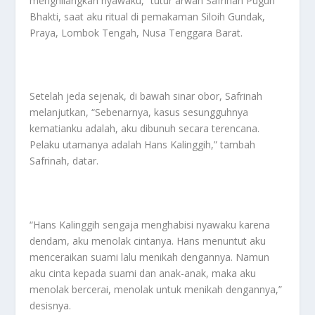
menghilangkan nyawaku,” tutur arwah Safrinah Puguh
Bhakti, saat aku ritual di pemakaman Siloih Gundak,
Praya, Lombok Tengah, Nusa Tenggara Barat.
Setelah jeda sejenak, di bawah sinar obor, Safrinah
melanjutkan, “Sebenarnya, kasus sesungguhnya
kematianku adalah, aku dibunuh secara terencana.
Pelaku utamanya adalah Hans Kalinggih,” tambah
Safrinah, datar.
“Hans Kalinggih sengaja menghabisi nyawaku karena
dendam, aku menolak cintanya. Hans menuntut aku
menceraikan suami lalu menikah dengannya. Namun
aku cinta kepada suami dan anak-anak, maka aku
menolak bercerai, menolak untuk menikah dengannya,”
desisnya.