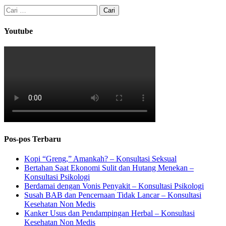
Cari
untuk:
Youtube
Pos-pos Terbaru
Kopi “Greng,” Amankah? – Konsultasi Seksual
Bertahan Saat Ekonomi Sulit dan Hutang Menekan –
Konsultasi Psikologi
Berdamai dengan Vonis Penyakit – Konsultasi Psikologi
Susah BAB dan Pencernaan Tidak Lancar – Konsultasi
Kesehatan Non Medis
Kanker Usus dan Pendampingan Herbal – Konsultasi
Kesehatan Non Medis