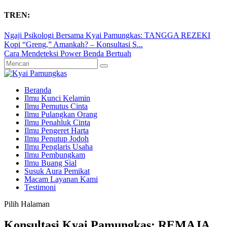
TREN:
Ngaji Psikologi Bersama Kyai Pamungkas: TANGGA REZEKI
Kopi “Greng,” Amankah? – Konsultasi S...
Cara Mendeteksi Power Benda Bertuah
Beranda
Ilmu Kunci Kelamin
Ilmu Pemutus Cinta
Ilmu Pulangkan Orang
Ilmu Penahluk Cinta
Ilmu Pengeret Harta
Ilmu Penutup Jodoh
Ilmu Penglaris Usaha
Ilmu Pembungkam
Ilmu Buang Sial
Susuk Aura Pemikat
Macam Layanan Kami
Testimoni
Pilih Halaman
Konsultasi Kyai Pamungkas: REMAJA