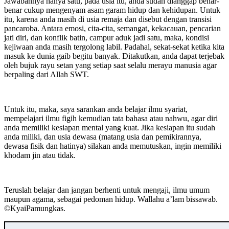
Jawabannya hanya satu, pada usia itu, anda sudah dianggap benar-
benar cukup mengenyam asam garam hidup dan kehidupan. Untuk
itu, karena anda masih di usia remaja dan disebut dengan transisi
pancaroba. Antara emosi, cita-cita, semangat, kekacauan, pencarian
jati diri, dan konflik batin, campur aduk jadi satu, maka, kondisi
kejiwaan anda masih tergolong labil. Padahal, sekat-sekat ketika kita
masuk ke dunia gaib begitu banyak. Ditakutkan, anda dapat terjebak
oleh bujuk rayu setan yang setiap saat selalu merayu manusia agar
berpaling dari Allah SWT.
Untuk itu, maka, saya sarankan anda belajar ilmu syariat,
mempelajari ilmu figih kemudian tata bahasa atau nahwu, agar diri
anda memiliki kesiapan mental yang kuat. Jika kesiapan itu sudah
anda miliki, dan usia dewasa (matang usia dan pemikirannya,
dewasa fisik dan hatinya) silakan anda memutuskan, ingin memiliki
khodam jin atau tidak.
Teruslah belajar dan jangan berhenti untuk mengaji, ilmu umum
maupun agama, sebagai pedoman hidup. Wallahu a’lam bissawab.
©️KyaiPamungkas.