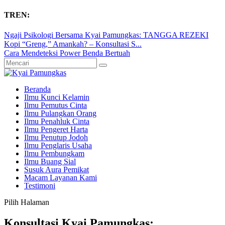
TREN:
Ngaji Psikologi Bersama Kyai Pamungkas: TANGGA REZEKI
Kopi “Greng,” Amankah? – Konsultasi S...
Cara Mendeteksi Power Benda Bertuah
Beranda
Ilmu Kunci Kelamin
Ilmu Pemutus Cinta
Ilmu Pulangkan Orang
Ilmu Penahluk Cinta
Ilmu Pengeret Harta
Ilmu Penutup Jodoh
Ilmu Penglaris Usaha
Ilmu Pembungkam
Ilmu Buang Sial
Susuk Aura Pemikat
Macam Layanan Kami
Testimoni
Pilih Halaman
Konsultasi Kyai Pamungkas: