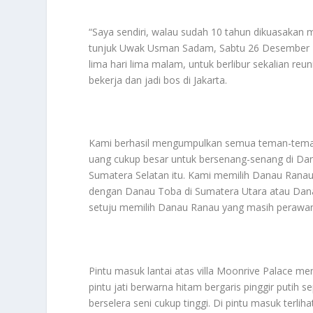
“Saya sendiri, walau sudah 10 tahun dikuasakan me
tunjuk Uwak Usman Sadam, Sabtu 26 Desember 2
lima hari lima malam, untuk berlibur sekalian r
bekerja dan jadi bos di Jakarta.
Kami berhasil mengumpulkan semua teman-tema
uang cukup besar untuk bersenang-senang di Dana
Sumatera Selatan itu. Kami memilih Danau Ranau k
dengan Danau Toba di Sumatera Utara atau Dana
setuju memilih Danau Ranau yang masih perawan 
Pintu masuk lantai atas villa Moonrive Palace mem
pintu jati berwarna hitam bergaris pinggir putih 
berselera seni cukup tinggi. Di pintu masuk terli