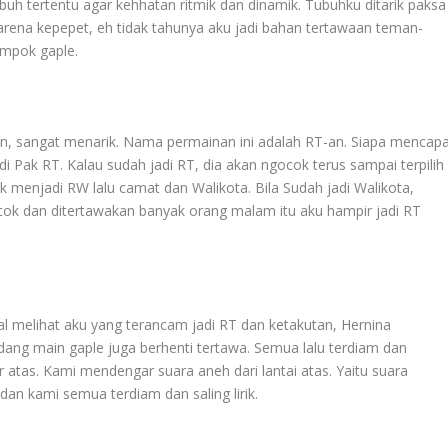
ubuh tertentu agar kehhatan ritmik dan dinamik. Tubuhku ditarik paksa
karena kepepet, eh tidak tahunya aku jadi bahan tertawaan teman-
ompok gaple.
, sangat menarik. Nama permainan ini adalah RT-an. Siapa mencapa
i Pak RT. Kalau sudah jadi RT, dia akan ngocok terus sampai terpilih
aik menjadi RW lalu camat dan Walikota. Bila Sudah jadi Walikota,
cok dan ditertawakan banyak orang malam itu aku hampir jadi RT
l melihat aku yang terancam jadi RT dan ketakutan, Hernina
ang main gaple juga berhenti tertawa. Semua lalu terdiam dan
atas. Kami mendengar suara aneh dari lantai atas. Yaitu suara
n kami semua terdiam dan saling lirik.