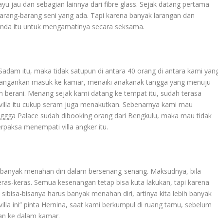
ayu jau dan sebagian lainnya dari fibre glass. Sejak datang pertama
at barang-barang seni yang ada. Tapi karena banyak larangan dan
nda itu untuk mengamatinya secara seksama.
m itu, maka tidak satupun di antara 40 orang di antara kami yan
. Jangankan masuk ke kamar, menaiki anakanak tangga yang menuju
n berani. Menang sejak kami datang ke tempat itu, sudah terasa
 villa itu cukup seram juga menakutkan. Sebenarnya kami mau
linggga Palace sudah dibooking orang dari Bengkulu, maka mau tidak
paksa menempati villa angker itu.
arus banyak menahan diri dalam bersenang-senang. Maksudnya, bila
keras-keras. Semua kesenangan tetap bisa kuta lakukan, tapi karena
ibisa-bisanya harus banyak menahan diri, artinya kita lebih banyak
villa ini” pinta Hernina, saat kami berkumpul di ruang tamu, sebelum
n ke dalam kamar.