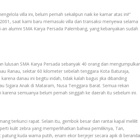
ngelola villa ini, belum pernah sekalipun naik ke kamar atas ini!”
001, saat kami baru memasuki villa dan transaksi menyewa selama
euni-an alumni SMA Karya Persada Palembang, yang kebanyakan sudah
n lulusan SMA Karya Persada sebanyak 40 orang dan mengumpulka
u Ranau, sekitar 60 kilometer sebelah tenggara Kota Baturaja,
arena danau ini begitu indah, tidak kalah bagus jika dibanding
u Sigara Anak di Mataram, Nusa Tenggara Barat. Semua rekan
karena semuanya belum pernah singgah ke daerah itu sebelum ini.
ang terkunci rapat. Selain itu, gembok besar dan rantai kapal melilit
seperti kulit zebra yang memperlihatkan bahwa pemiliknya, Tan,
hat patung kuda warna putih, enam ekor berjejer secara apik di berand