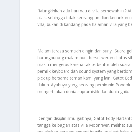
“Mungkinkah ada harimau di villa semewah ini? 
atas, sehingga tidak seorangpun diperkenankan na
villa, bukan di kandang pada halaman villa yang b
Malam terasa semakin dingin dan sunyi. Suara 
burungburung malam pun, berseliweran di atas vi
makin mengeras karena tak terbentur oleh suara l
pemilik keyboard dan sound system yang berdomi
pick up bersama teman kami yang lain, Gatot Eddy
dukun. Ayahnya yang seorang pemimpin Pondok P
mengerti akan dunia supramistik dan dunia gaib.
Dengan disiplin ilmu gaibnya, Gatot Eddy Hartan
tangga ke bagian atas villa Moonriver, melihat 
melakukan gerakan seperti bersila, melipat kaki