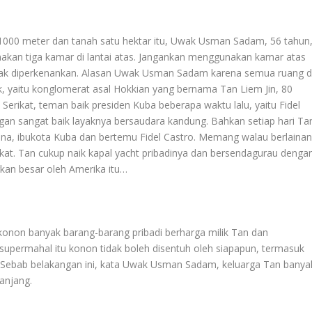
1000 meter dan tanah satu hektar itu, Uwak Usman Sadam, 56 tahun
nakan tiga kamar di lantai atas. Jangankan menggunakan kamar atas
i tidak diperkenankan. Alasan Uwak Usman Sadam karena semua ruang d
k, yaitu konglomerat asal Hokkian yang bernama Tan Liem Jin, 80
Serikat, teman baik presiden Kuba beberapa waktu lalu, yaitu Fidel
gan sangat baik layaknya bersaudara kandung. Bahkan setiap hari Ta
na, ibukota Kuba dan bertemu Fidel Castro. Memang walau berlaina
kat. Tan cukup naik kapal yacht pribadinya dan bersendagurau denga
gkan besar oleh Amerika itu…
u konon banyak barang-barang pribadi berharga milik Tan dan
permahal itu konon tidak boleh disentuh oleh siapapun, termasuk
a. Sebab belakangan ini, kata Uwak Usman Sadam, keluarga Tan banya
panjang.