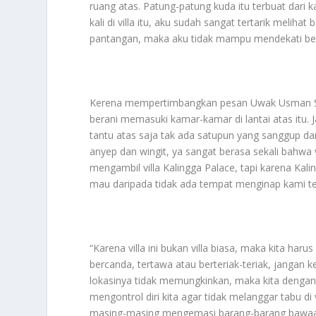
ruang atas. Patung-patung kuda itu terbuat dari k
kali di villa itu, aku sudah sangat tertarik melih
pantangan, maka aku tidak mampu mendekati be
Kerena mempertimbangkan pesan Uwak Usman Sada
berani memasuki kamar-kamar di lantai atas itu
tantu atas saja tak ada satupun yang sanggup da
anyep dan wingit, ya sangat berasa sekali bahwa
mengambil villa Kalingga Palace, tapi karena Ka
mau daripada tidak ada tempat menginap kami ter
“Karena villa ini bukan villa biasa, maka kita h
bercanda, tertawa atau berteriak-teriak, jangan 
lokasinya tidak memungkinkan, maka kita dengan s
mengontrol diri kita agar tidak melanggar tabu di 
masing-masing mengemasi barang-barang bawaa