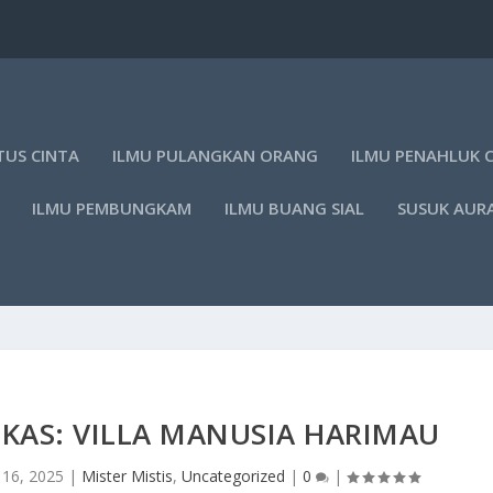
TUS CINTA
ILMU PULANGKAN ORANG
ILMU PENAHLUK 
ILMU PEMBUNGKAM
ILMU BUANG SIAL
SUSUK AUR
KAS: VILLA MANUSIA HARIMAU
 16, 2025
|
Mister Mistis
,
Uncategorized
|
0
|