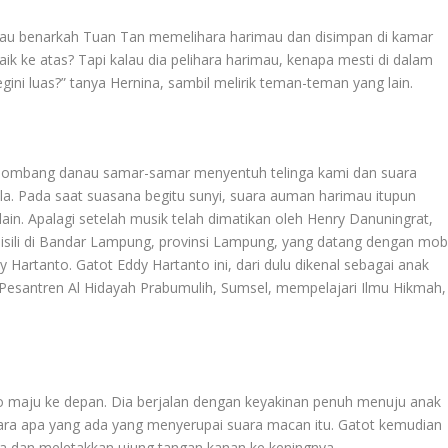
Atau benarkah Tuan Tan memelihara harimau dan disimpan di kamar
ik ke atas? Tapi kalau dia pelihara harimau, kenapa mesti di dalam
egini luas?” tanya Hernina, sambil melirik teman-teman yang lain.
gelombang danau samar-samar menyentuh telinga kami dan suara
lla. Pada saat suasana begitu sunyi, suara auman harimau itupun
ain. Apalagi setelah musik telah dimatikan oleh Henry Danuningrat,
sili di Bandar Lampung, provinsi Lampung, yang datang dengan mobi
 Hartanto. Gatot Eddy Hartanto ini, dari dulu dikenal sebagai anak
esantren Al Hidayah Prabumulih, Sumsel, mempelajari Ilmu Hikmah,
to maju ke depan. Dia berjalan dengan keyakinan penuh menuju anak
suara apa yang ada yang menyerupai suara macan itu. Gatot kemudian
nya dan meletakkan ujung tangan kanan ke keningnya.