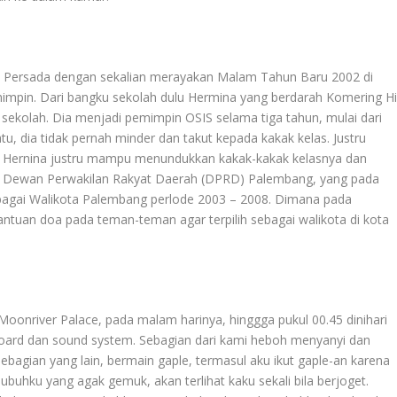
rya Persada dengan sekalian merayakan Malam Tahun Baru 2002 di
pin. Dari bangku sekolah dulu Hermina yang berdarah Komering Hi
 sekolah. Dia menjadi pemimpin OSIS selama tiga tahun, mulai dari
atu, dia tidak pernah minder dan takut kepada kakak kelas. Justru
 Hernina justru mampu menundukkan kakak-kakak kelasnya dan
a Dewan Perwakilan Rakyat Daerah (DPRD) Palembang, yang pada
sebagai Walikota Palembang perlode 2003 – 2008. Dimana pada
ntuan doa pada teman-teman agar terpilih sebagai walikota di kota
oonriver Palace, pada malam harinya, hinggga pukul 00.45 dinihari
ard dan sound system. Sebagian dari kami heboh menyanyi dan
bagian yang lain, bermain gaple, termasul aku ikut gaple-an karena
Tubuhku yang agak gemuk, akan terlihat kaku sekali bila berjoget.