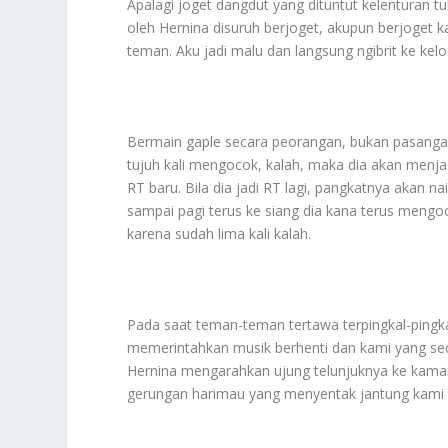
Apalagi joget dangdut yang dituntut kelenturan t
oleh Hernina disuruh berjoget, akupun berjoget 
teman. Aku jadi malu dan langsung ngibrit ke kel
Bermain gaple secara peorangan, bukan pasangan
tujuh kali mengocok, kalah, maka dia akan menjad
RT baru. Bila dia jadi RT lagi, pangkatnya akan n
sampai pagi terus ke siang dia kana terus mengo
karena sudah lima kali kalah.
Pada saat teman-teman tertawa terpingkal-pingka
memerintahkan musik berhenti dan kami yang sed
Hernina mengarahkan ujung telunjuknya ke kamar 
gerungan harimau yang menyentak jantung kami da