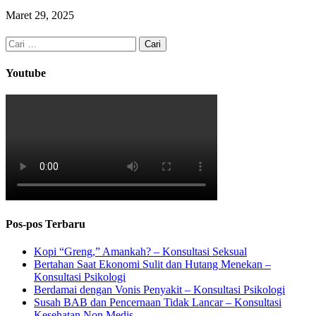
Maret 29, 2025
Cari
untuk:
Youtube
Pos-pos Terbaru
Kopi “Greng,” Amankah? – Konsultasi Seksual
Bertahan Saat Ekonomi Sulit dan Hutang Menekan –
Konsultasi Psikologi
Berdamai dengan Vonis Penyakit – Konsultasi Psikologi
Susah BAB dan Pencernaan Tidak Lancar – Konsultasi
Kesehatan Non Medis