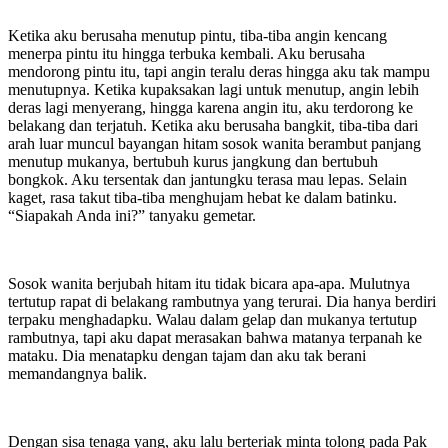
Ketika aku berusaha menutup pintu, tiba-tiba angin kencang
menerpa pintu itu hingga terbuka kembali. Aku berusaha
mendorong pintu itu, tapi angin teralu deras hingga aku tak mampu
menutupnya. Ketika kupaksakan lagi untuk menutup, angin lebih
deras lagi menyerang, hingga karena angin itu, aku terdorong ke
belakang dan terjatuh. Ketika aku berusaha bangkit, tiba-tiba dari
arah luar muncul bayangan hitam sosok wanita berambut panjang
menutup mukanya, bertubuh kurus jangkung dan bertubuh
bongkok. Aku tersentak dan jantungku terasa mau lepas. Selain
kaget, rasa takut tiba-tiba menghujam hebat ke dalam batinku.
“Siapakah Anda ini?” tanyaku gemetar.
Sosok wanita berjubah hitam itu tidak bicara apa-apa. Mulutnya
tertutup rapat di belakang rambutnya yang terurai. Dia hanya berdiri
terpaku menghadapku. Walau dalam gelap dan mukanya tertutup
rambutnya, tapi aku dapat merasakan bahwa matanya terpanah ke
mataku. Dia menatapku dengan tajam dan aku tak berani
memandangnya balik.
Dengan sisa tenaga yang, aku lalu berteriak minta tolong pada Pak