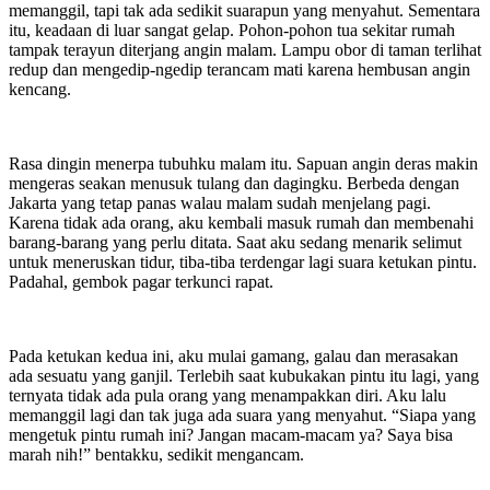
memanggil, tapi tak ada sedikit suarapun yang menyahut. Sementara
itu, keadaan di luar sangat gelap. Pohon-pohon tua sekitar rumah
tampak terayun diterjang angin malam. Lampu obor di taman terlihat
redup dan mengedip-ngedip terancam mati karena hembusan angin
kencang.
Rasa dingin menerpa tubuhku malam itu. Sapuan angin deras makin
mengeras seakan menusuk tulang dan dagingku. Berbeda dengan
Jakarta yang tetap panas walau malam sudah menjelang pagi.
Karena tidak ada orang, aku kembali masuk rumah dan membenahi
barang-barang yang perlu ditata. Saat aku sedang menarik selimut
untuk meneruskan tidur, tiba-tiba terdengar lagi suara ketukan pintu.
Padahal, gembok pagar terkunci rapat.
Pada ketukan kedua ini, aku mulai gamang, galau dan merasakan
ada sesuatu yang ganjil. Terlebih saat kubukakan pintu itu lagi, yang
ternyata tidak ada pula orang yang menampakkan diri. Aku lalu
memanggil lagi dan tak juga ada suara yang menyahut. “Siapa yang
mengetuk pintu rumah ini? Jangan macam-macam ya? Saya bisa
marah nih!” bentakku, sedikit mengancam.