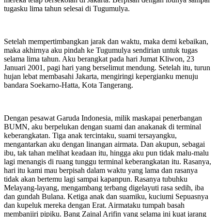
tugasku lima tahun selesai di Tugumulya.
Setelah mempertimbangkan jarak dan waktu, maka demi kebaikan,
maka akhirnya aku pindah ke Tugumulya sendirian untuk tugas
selama lima tahun. Aku berangkat pada hari Jumat Kliwon, 23
Januari 2001, pagi hari yang berselimut mendung. Setelah itu, turun
hujan lebat membasahi Jakarta, mengiringi kepergianku menuju
bandara Soekarno-Hatta, Kota Tangerang.
Dengan pesawat Garuda Indonesia, milik maskapai penerbangan
BUMN, aku berpelukan dengan suami dan anakanak di terminal
keberangkatan. Tiga anak tercintaku, suami tersayangku,
mengantarkan aku dengan linangan airmata. Dan akupun, sebagai
ibu, tak tahan melihat keadaan itu, hingga aku pun tidak malu-malu
lagi menangis di ruang tunggu terminal keberangkatan itu. Rasanya,
hari itu kami mau berpisah dalam waktu yang lama dan rasanya
tidak akan bertemu lagi sampai kapanpun. Rasanya tubuhku
Melayang-layang, mengambang terbang digelayuti rasa sedih, iba
dan gundah Bulana. Ketiga anak dan suamiku, kuciumi Sepuasnya
dan kupeluk mereka dengan Erat. Airmataku tumpah basah
membanjiri pipiku. Bang Zainal Arifin yang selama ini kuat jarang