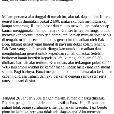
Malam pertama aku tinggal di rumah itu, aku tak dapat tidur. Karena
genset harus dimatikan pukul 24.00, maka aku pun menggunakan
lampu semprong. Rumah besar dan cukup mewah, tapi pada setiap
kamar menggunakan lampu minyak. Genset hanya berfungsi untuk
menyalakan televisi, radio dan computer. Setelah minyak solar habis
di tengah, malam, secara otomatis genset itu dimatikan oleh Pak
Bon, tukang genset yang tinggal di pavi iun dekat kolam renang.
Pak Bon yang sudah sepuh, ditugaskan untuk mematikan dan
menghidupkan genset untuk keperluan rumah dinasku. Setelah
berkomat kamit berzikir kepada Allah, kurang lebih jam 03.00
dinihari, barulah aku tertidur. Kemudian, aku terbangun pukul 05.45
WIB lalu ambil wudhu ke kamar mandi untuk melaksanakan sholat
subuh. Pagi harinya, Fauzi menjemput aku, membawa aku ke kantor
cabang di Desa Tahian dan aku berkenal dengan semua staf serta
ratusan petani di situ.
Tanggal 26 Januari 2001 tengah malam, rumah dinasku diketuk.
Pikirku, pengetuk pintu depan itu pastilah Fauzi Haji Hasan atau
paling tidak orang suruhannya mengantarkan sesuatu. Tapi begitu
pintu itu kubuka, ternyata tidak ada siapa-siapa. Aku mencoba