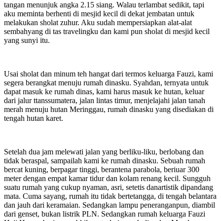
tangan menunjuk angka 2.15 siang. Walau terlambat sedikit, tapi
aku meminta berhenti di mesjid kecil di dekat jembatan untuk
melakukan sholat zuhur. Aku sudah mempersiapkan alat-alat
sembahyang di tas travelingku dan kami pun sholat di mesjid kecil
yang sunyi itu.
Usai sholat dan minum teh hangat dari termos keluarga Fauzi, kami
segera berangkat menuju rumah dinasku. Syahdan, ternyata untuk
dapat masuk ke rumah dinas, kami harus masuk ke hutan, keluar
dari jalur ttanssumatera, jalan lintas timur, menjelajahi jalan tanah
merah menuju hutan Meringgau, rumah dinasku yang disediakan di
tengah hutan karet.
Setelah dua jam melewati jalan yang berliku-liku, berlobang dan
tidak beraspal, sampailah kami ke rumah dinasku. Sebuah rumah
bercat kuning, berpagar tinggi, berantena parabola, beriuar 300
meter dengan empat kamar tidur dan kolam renang kecil. Sungguh
suatu rumah yang cukup nyaman, asri, setetis danartistik dipandang
mata. Cuma sayang, rumah itu tidak bertetangga, di tengah belantara
dan jauh dari keramaian. Sedangkan lampu peneranganpun, diambil
dari genset, bukan listrik PLN. Sedangkan rumah keluarga Fauzi