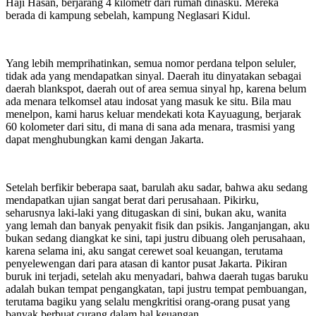
Haji Hasan, berjarang 4 kilometr dari rumah dinasku. Mereka
berada di kampung sebelah, kampung Neglasari Kidul.
Yang lebih memprihatinkan, semua nomor perdana telpon seluler,
tidak ada yang mendapatkan sinyal. Daerah itu dinyatakan sebagai
daerah blankspot, daerah out of area semua sinyal hp, karena belum
ada menara telkomsel atau indosat yang masuk ke situ. Bila mau
menelpon, kami harus keluar mendekati kota Kayuagung, berjarak
60 kolometer dari situ, di mana di sana ada menara, trasmisi yang
dapat menghubungkan kami dengan Jakarta.
Setelah berfikir beberapa saat, barulah aku sadar, bahwa aku sedang
mendapatkan ujian sangat berat dari perusahaan. Pikirku,
seharusnya laki-laki yang ditugaskan di sini, bukan aku, wanita
yang lemah dan banyak penyakit fisik dan psikis. Janganjangan, aku
bukan sedang diangkat ke sini, tapi justru dibuang oleh perusahaan,
karena selama ini, aku sangat cerewet soal keuangan, terutama
penyelewengan dari para atasan di kantor pusat Jakarta. Pikiran
buruk ini terjadi, setelah aku menyadari, bahwa daerah tugas baruku
adalah bukan tempat pengangkatan, tapi justru tempat pembuangan,
terutama bagiku yang selalu mengkritisi orang-orang pusat yang
banyak berbuat curang dalam hal keuangan.