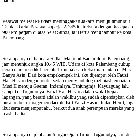
hatiku.
Pesawat melesat ke udara meninggalkan Jakarta menuju timur laut
Teluk Jakarta. Pesawat superjet A 345 itu terbang dengan kecepatan
900 km-perjam di atas Selat Sunda, lalu terus menghambur ke kota
Palembang.
Sesampainya di bandara Sultan Mahmud Badaruddin, Palembang,
jam menunjuk angka 10.45 WIB. Udara di kota Palembang cukup
cerah namun sedikit berkabut karena asap kebakaran hutan di Musi
Banyu Asin. Dari kota empekempek ini, aku dijemput oleh Fauzi
Haji Hasan dengan mobil sedan mercy bulidog melintasi jembatan
Musi II menuju Gaeran, Inderalaya, Tanjungraja, Kayuagung lalu
sampai di Tugumulya. Fauzi Haji Hasan adalah wakil kepala
lapangan, yang berarti adalah wakilku yang sudah dipersiapkan oleh
pusat untuk managemen daerah. Istri Fauzi Hasan, bidan Herni, juga
ikut serta menjemput aku, berikut dua anak perempuan mereka yang
masih balita.
Sesampainya di jembatan Sungai Ogan Timur, Tugumulya, jam di