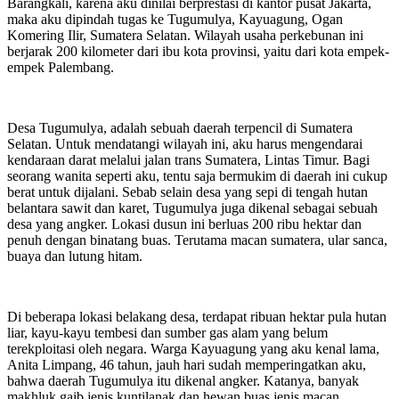
Barangkali, karena aku dinilai berprestasi di kantor pusat Jakarta,
maka aku dipindah tugas ke Tugumulya, Kayuagung, Ogan
Komering Ilir, Sumatera Selatan. Wilayah usaha perkebunan ini
berjarak 200 kilometer dari ibu kota provinsi, yaitu dari kota empek-
empek Palembang.
Desa Tugumulya, adalah sebuah daerah terpencil di Sumatera
Selatan. Untuk mendatangi wilayah ini, aku harus mengendarai
kendaraan darat melalui jalan trans Sumatera, Lintas Timur. Bagi
seorang wanita seperti aku, tentu saja bermukim di daerah ini cukup
berat untuk dijalani. Sebab selain desa yang sepi di tengah hutan
belantara sawit dan karet, Tugumulya juga dikenal sebagai sebuah
desa yang angker. Lokasi dusun ini berluas 200 ribu hektar dan
penuh dengan binatang buas. Terutama macan sumatera, ular sanca,
buaya dan lutung hitam.
Di beberapa lokasi belakang desa, terdapat ribuan hektar pula hutan
liar, kayu-kayu tembesi dan sumber gas alam yang belum
terekploitasi oleh negara. Warga Kayuagung yang aku kenal lama,
Anita Limpang, 46 tahun, jauh hari sudah memperingatkan aku,
bahwa daerah Tugumulya itu dikenal angker. Katanya, banyak
makhluk gaib jenis kuntilanak dan hewan buas jenis macan