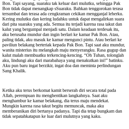
Bon. Tapi sayang, suaraku tak keluar dari mulutku, sehingga Pak
Bon tidak dapat menangkap sSuaraku. Bahkan tenggorokan terasa
tersumbat dan terasa ada cengkraman cekikan mengganjal leherku.
Kering mulutku dan kering ludahku untuk dapat mengalirkan suara
dari pita suaraku yang ada. Semua itu terjadi karena rasa takut dan
kalut yang bergumpal menjadi satu. Dalam keadaan terdesak itu,
aku berusaha mundur dan ingin berlari ke kamar Pak Bon. Atau,
paling tidak, aku masuk ke kamar mengunci pintu. Atau berlari ke
paviliun belakang berteriak kepada Pak Bon. Tapi saat aku mundur,
wanita misterius itu melangkah maju menyerangku. Rasa gugup dan
kalut malah membuatku terkencing-kencing. “Oh Tuhan, tolonglah
aku, lindungi aku dari marabahaya yang menakutkan ini!” batinku.
Aku pun baru ingat berzikir, ingat doa dan meminta perlindungan
Sang Khalik.
Ketika aku terus berkomat kamit berserah diri secara total pada
Allah, perempuan itu menghentikan langkahnya. Saat aku
menghambur ke kamar belakang, dia terus maju mendekat.
Mungkin karena rasa takut begitu memuncak, maka aku
memberanikan diri bertanya padanya. Tapi dia tetap bungkam dan
tidak sepatahkatapun ke luar dari mulutnya yang kaku.