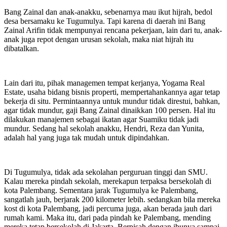
Bang Zainal dan anak-anakku, sebenarnya mau ikut hijrah, bedol
desa bersamaku ke Tugumulya. Tapi karena di daerah ini Bang
Zainal Arifin tidak mempunyai rencana pekerjaan, lain dari tu, anak-
anak juga repot dengan urusan sekolah, maka niat hijrah itu
dibatalkan.
Lain dari itu, pihak managemen tempat kerjanya, Yogama Real
Estate, usaha bidang bisnis properti, mempertahankannya agar tetap
bekerja di situ. Permintaannya untuk mundur tidak direstui, bahkan,
agar tidak mundur, gaji Bang Zainal dinaikkan 100 persen. Hal itu
dilakukan manajemen sebagai ikatan agar Suamiku tidak jadi
mundur. Sedang hal sekolah anakku, Hendri, Reza dan Yunita,
adalah hal yang juga tak mudah untuk dipindahkan.
Di Tugumulya, tidak ada sekolahan perguruan tinggi dan SMU.
Kalau mereka pindah sekolah, merekapun terpaksa bersekolah di
kota Palembang. Sementara jarak Tugumulya ke Palembang,
sangatlah jauh, berjarak 200 kilometer lebih. sedangkan bila mereka
kost di kota Palembang, jadi percuma juga, akan berada jauh dari
rumah kami. Maka itu, dari pada pindah ke Palembang, mending
mereka tetap bersekolah di Jakarta. Berpisah dengan ibunya sampai