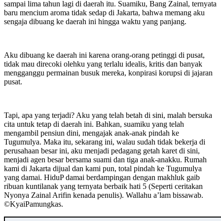
sampai lima tahun lagi di daerah itu. Suamiku, Bang Zainal, ternyata
baru mencium aroma tidak sedap di Jakarta, bahwa memang aku
sengaja dibuang ke daerah ini hingga waktu yang panjang.
Aku dibuang ke daerah ini karena orang-orang petinggi di pusat,
tidak mau direcoki olehku yang terlalu idealis, kritis dan banyak
mengganggu permainan busuk mereka, konpirasi korupsi di jajaran
pusat.
Tapi, apa yang terjadi? Aku yang telah betah di sini, malah bersuka
cita untuk tetap di daerah ini. Bahkan, suamiku yang telah
mengambil pensiun dini, mengajak anak-anak pindah ke
Tugumulya. Maka itu, sekarang ini, walau sudah tidak bekerja di
perusahaan besar ini, aku menjadi pedagang getah karet di sini,
menjadi agen besar bersama suami dan tiga anak-anakku. Rumah
kami di Jakarta dijual dan kami pun, total pindah ke Tugumulya
yang damai. HiduP damai berdampingan dengan makhluk gaib
ribuan kuntilanak yang ternyata berbaik hati 5 (Seperti ceritakan
Nyonya Zainal Arifin kenada penulis). Wallahu a’lam bissawab.
©️KyaiPamungkas.