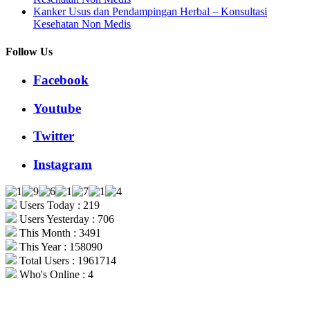
Kanker Usus dan Pendampingan Herbal – Konsultasi
Kesehatan Non Medis
Follow Us
Facebook
Youtube
Twitter
Instagram
Users Today : 219
Users Yesterday : 706
This Month : 3491
This Year : 158090
Total Users : 1961714
Who's Online : 4