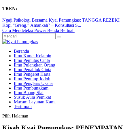
TREN:
Ngaji Psikologi Bersama Kyai Pamungkas: TANGGA REZEKI
Kopi “Greng,” Amankah? – Konsultasi S...
Cara Mendeteksi Power Benda Bertuah
Beranda
Ilmu Kunci Kelamin
Ilmu Pemutus Cinta
Ilmu Pulangkan Orang
Ilmu Penahluk Cinta
Ilmu Pengeret Harta
Ilmu Penutup Jodoh
Ilmu Penglaris Usaha
Ilmu Pembungkam
Ilmu Buang Sial
Susuk Aura Pemikat
Macam Layanan Kami
Testimoni
Pilih Halaman
Kisah Kyai Pamungkas: PENEMPATAN