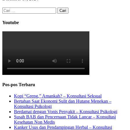
Cari
untuk:
Youtube
Pos-pos Terbaru
Kopi “Greng,” Amankah? – Konsultasi Seksual
Bertahan Saat Ekonomi Sulit dan Hutang Menekan –
Konsultasi Psikologi
Berdamai dengan Vonis Penyakit – Konsultasi Psikologi
Susah BAB dan Pencernaan Tidak Lancar – Konsultasi
Kesehatan Non Medis
Kanker Usus dan Pendampingan Herbal – Konsultasi