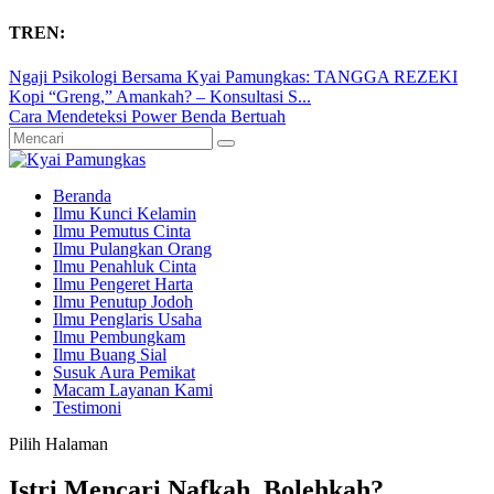
TREN:
Ngaji Psikologi Bersama Kyai Pamungkas: TANGGA REZEKI
Kopi “Greng,” Amankah? – Konsultasi S...
Cara Mendeteksi Power Benda Bertuah
Beranda
Ilmu Kunci Kelamin
Ilmu Pemutus Cinta
Ilmu Pulangkan Orang
Ilmu Penahluk Cinta
Ilmu Pengeret Harta
Ilmu Penutup Jodoh
Ilmu Penglaris Usaha
Ilmu Pembungkam
Ilmu Buang Sial
Susuk Aura Pemikat
Macam Layanan Kami
Testimoni
Pilih Halaman
Istri Mencari Nafkah, Bolehkah?