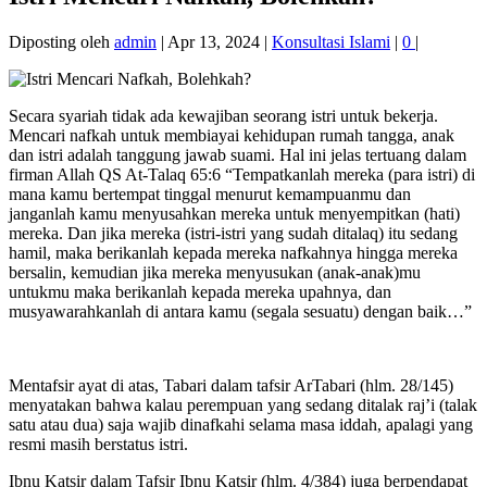
Diposting oleh
admin
|
Apr 13, 2024
|
Konsultasi Islami
|
0
|
Secara syariah tidak ada kewajiban seorang istri untuk bekerja.
Mencari nafkah untuk membiayai kehidupan rumah tangga, anak
dan istri adalah tanggung jawab suami. Hal ini jelas tertuang dalam
firman Allah QS At-Talaq 65:6 “Tempatkanlah mereka (para istri) di
mana kamu bertempat tinggal menurut kemampuanmu dan
janganlah kamu menyusahkan mereka untuk menyempitkan (hati)
mereka. Dan jika mereka (istri-istri yang sudah ditalaq) itu sedang
hamil, maka berikanlah kepada mereka nafkahnya hingga mereka
bersalin, kemudian jika mereka menyusukan (anak-anak)mu
untukmu maka berikanlah kepada mereka upahnya, dan
musyawarahkanlah di antara kamu (segala sesuatu) dengan baik…”
Mentafsir ayat di atas, Tabari dalam tafsir ArTabari (hlm. 28/145)
menyatakan bahwa kalau perempuan yang sedang ditalak raj’i (talak
satu atau dua) saja wajib dinafkahi selama masa iddah, apalagi yang
resmi masih berstatus istri.
Ibnu Katsir dalam Tafsir Ibnu Katsir (hlm. 4/384) juga berpendapat