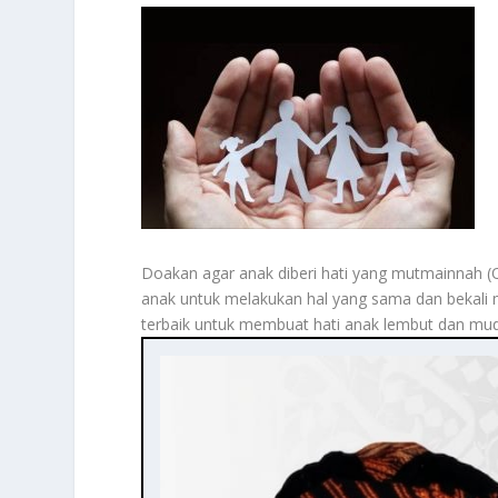
Doakan agar anak diberi hati yang mutmainnah (Q
anak untuk melakukan hal yang sama dan bekali 
terbaik untuk membuat hati anak lembut dan mud