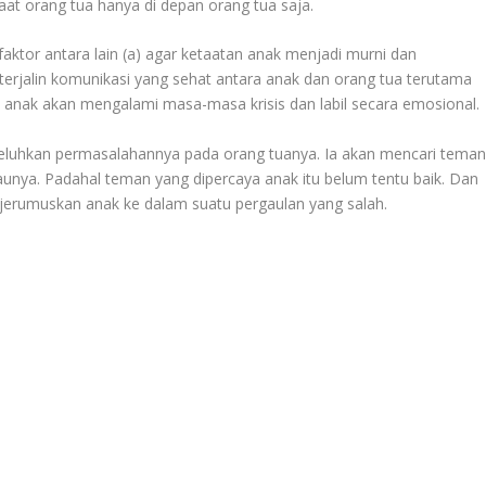
aat orang tua hanya di depan orang tua saja.
aktor antara lain (a) agar ketaatan anak menjadi murni dan
ar terjalin komunikasi yang sehat antara anak dan orang tua terutama
nak akan mengalami masa-masa krisis dan labil secara emosional.
geluhkan permasalahannya pada orang tuanya. Ia akan mencari tema
unya. Padahal teman yang dipercaya anak itu belum tentu baik. Dan
njerumuskan anak ke dalam suatu pergaulan yang salah.