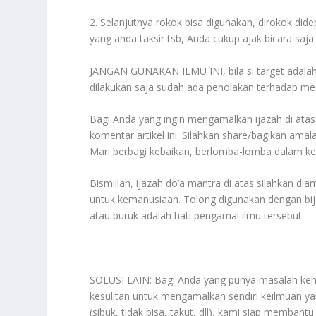
2. Selanjutnya rokok bisa digunakan, dirokok di
yang anda taksir tsb, Anda cukup ajak bicara saja
JANGAN GUNAKAN ILMU INI, bila si target ada
dilakukan saja sudah ada penolakan terhadap media
Bagi Anda yang ingin mengamalkan ijazah di atas 
komentar artikel ini. Silahkan share/bagikan am
Mari berbagi kebaikan, berlomba-lomba dalam keba
Bismillah, ijazah do’a mantra di atas silahkan d
untuk kemanusiaan. Tolong digunakan dengan bijak
atau buruk adalah hati pengamal ilmu tersebut.
SOLUSI LAIN: Bagi Anda yang punya masalah kehid
kesulitan untuk mengamalkan sendiri keilmuan yan
(sibuk, tidak bisa, takut, dll), kami siap memba