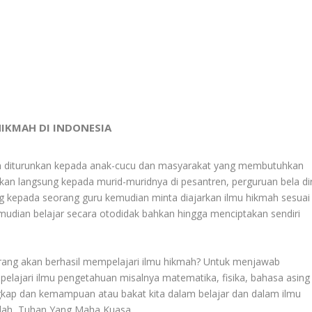
IKMAH DI INDONESIA
an diturunkan kepada anak-cucu dan masyarakat yang membutuhkan
kan langsung kepada murid-muridnya di pesantren, perguruan bela dir
 kepada seorang guru kemudian minta diajarkan ilmu hikmah sesuai
mudian belajar secara otodidak bahkan hingga menciptakan sendiri
rang akan berhasil mempelajari ilmu hikmah? Untuk menjawab
pelajari ilmu pengetahuan misalnya matematika, fisika, bahasa asing
gkap dan kemampuan atau bakat kita dalam belajar dan dalam ilmu
Allah, Tuhan Yang Maha Kuasa.