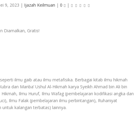
ei 9, 2023
|
Ijazah Keilmuan
|
0
|
eperti ilmu gaib atau ilmu metafisika. Berbagai kitab ilmu hikmah
-Kubra dan Manba’ Ushul Al-Hikmah karya Syeikh Ahmad bin Ali bin
u Hikmah, Ilmu Huruf, Ilmu Wafag (pembelajaran kodifikasi angka dan
ci), Ilmu Falak (pembelajaran ilmu perbintangan), Ruhaniyat
an untuk kalangan terbatas) lainnya.