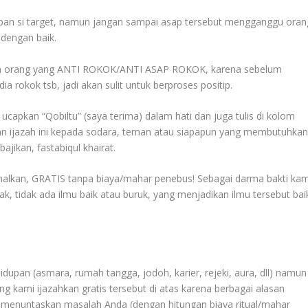
depan si target, namun jangan sampai asap tersebut mengganggu oran
 dengan baik.
lah orang yang ANTI ROKOK/ANTI ASAP ROKOK, karena sebelum
 rokok tsb, jadi akan sulit untuk berproses positip.
ucapkan “Qobiltu” (saya terima) dalam hati dan juga tulis di kolom
alan ijazah ini kepada sodara, teman atau siapapun yang membutuhkan
jikan, fastabiqul khairat.
iamalkan, GRATIS tanpa biaya/mahar penebus! Sebagai darma bakti kam
, tidak ada ilmu baik atau buruk, yang menjadikan ilmu tersebut bai
upan (asmara, rumah tangga, jodoh, karier, rejeki, aura, dll) namun
g kami ijazahkan gratis tersebut di atas karena berbagai alasan
ntu menuntaskan masalah Anda (dengan hitungan biaya ritual/mahar