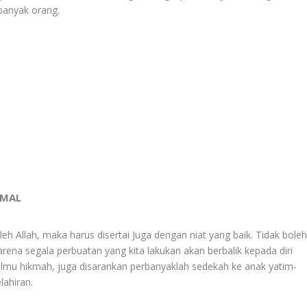
 banyak orang.
IMAL
eh Allah, maka harus disertai Juga dengan niat yang baik. Tidak bole
ena segala perbuatan yang kita lakukan akan berbalik kepada diri
 ilmu hikmah, juga disarankan perbanyaklah sedekah ke anak yatim-
lahiran.