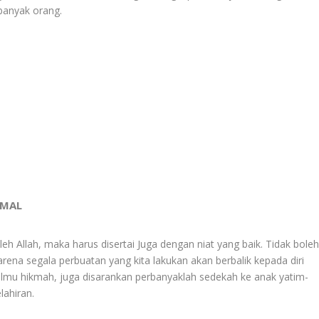
 banyak orang.
IMAL
eh Allah, maka harus disertai Juga dengan niat yang baik. Tidak bole
ena segala perbuatan yang kita lakukan akan berbalik kepada diri
 ilmu hikmah, juga disarankan perbanyaklah sedekah ke anak yatim-
lahiran.