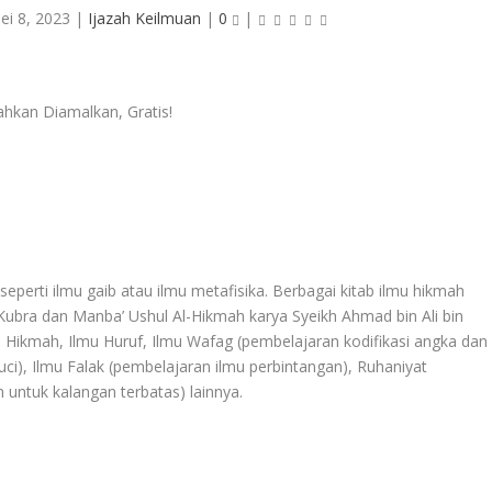
ei 8, 2023
|
Ijazah Keilmuan
|
0
|
eperti ilmu gaib atau ilmu metafisika. Berbagai kitab ilmu hikmah
-Kubra dan Manba’ Ushul Al-Hikmah karya Syeikh Ahmad bin Ali bin
u Hikmah, Ilmu Huruf, Ilmu Wafag (pembelajaran kodifikasi angka dan
ci), Ilmu Falak (pembelajaran ilmu perbintangan), Ruhaniyat
an untuk kalangan terbatas) lainnya.