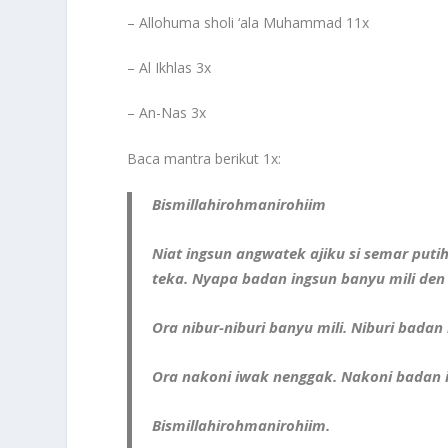
– Allohuma sholi ‘ala Muhammad 11x
– Al Ikhlas 3x
– An-Nas 3x
Baca mantra berikut 1x:
Bismillahirohmanirohiim
Niat ingsun angwatek ajiku si semar put
teka. Nyapa badan ingsun banyu mili den t
Ora nibur-niburi banyu mili. Niburi badan
Ora nakoni iwak nenggak. Nakoni badan in
Bismillahirohmanirohiim.