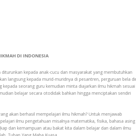
IKMAH DI INDONESIA
an diturunkan kepada anak-cucu dan masyarakat yang membutuhkan
kan langsung kepada murid-muridnya di pesantren, perguruan bela dir
 kepada seorang guru kemudian minta diajarkan ilmu hikmah sesuai
mudian belajar secara otodidak bahkan hingga menciptakan sendiri
rang akan berhasil mempelajari ilmu hikmah? Untuk menjawab
pelajari ilmu pengetahuan misalnya matematika, fisika, bahasa asing
gkap dan kemampuan atau bakat kita dalam belajar dan dalam ilmu
Allah, Tuhan Yang Maha Kuasa.