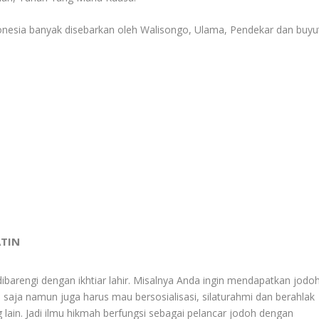
donesia banyak disebarkan oleh Walisongo, Ulama, Pendekar dan buyu
ATIN
dibarengi dengan ikhtiar lahir. Misalnya Anda ingin mendapatkan jodoh
aja namun juga harus mau bersosialisasi, silaturahmi dan berahlak
g lain. Jadi ilmu hikmah berfungsi sebagai pelancar jodoh dengan