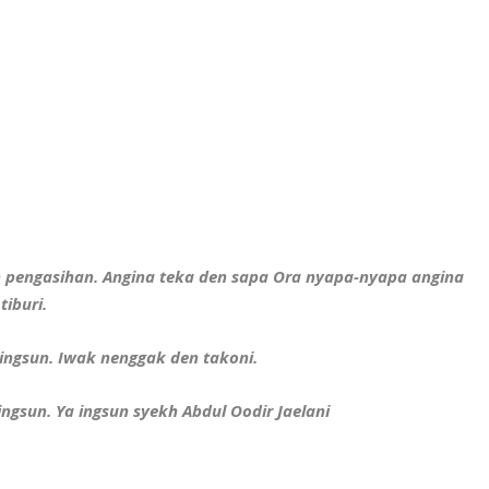
ih pengasihan. Angina teka den sapa Ora nyapa-nyapa angina
iburi.
 ingsun. Iwak nenggak den takoni.
gsun. Ya ingsun syekh Abdul Oodir Jaelani