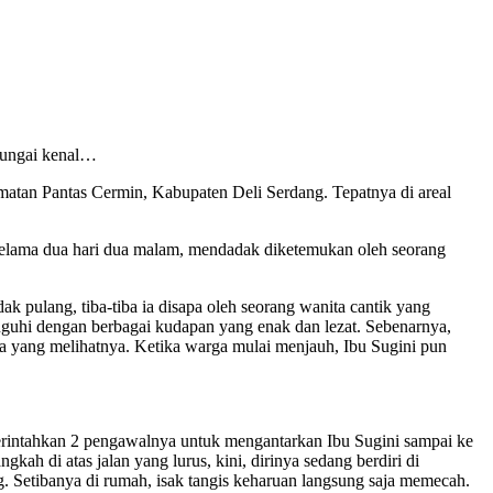
 sungai kenal…
matan Pantas Cermin, Kabupaten Deli Serdang. Tepatnya di areal
g selama dua hari dua malam, mendadak diketemukan oleh seorang
k pulang, tiba-tiba ia disapa oleh seorang wanita cantik yang
isuguhi dengan berbagai kudapan yang enak dan lezat. Sebenarnya,
ka yang melihatnya. Ketika warga mulai menjauh, Ibu Sugini pun
erintahkan 2 pengawalnya untuk mengantarkan Ibu Sugini sampai ke
ah di atas jalan yang lurus, kini, dirinya sedang berdiri di
g. Setibanya di rumah, isak tangis keharuan langsung saja memecah.