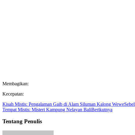
Membagikan:
Kecepatan:
Kisah Mistis: Pengalaman Gaib di Alam Siluman Kalong Wewe
Sebe
Tempat Mistis: Misteri Kampung Nelayan Bali
Berikutnya
Tentang Penulis