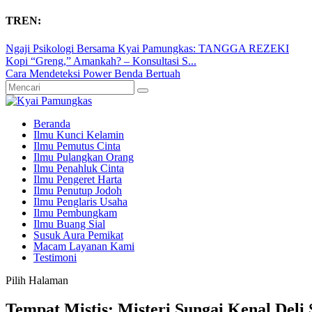
TREN:
Ngaji Psikologi Bersama Kyai Pamungkas: TANGGA REZEKI
Kopi “Greng,” Amankah? – Konsultasi S...
Cara Mendeteksi Power Benda Bertuah
Beranda
Ilmu Kunci Kelamin
Ilmu Pemutus Cinta
Ilmu Pulangkan Orang
Ilmu Penahluk Cinta
Ilmu Pengeret Harta
Ilmu Penutup Jodoh
Ilmu Penglaris Usaha
Ilmu Pembungkam
Ilmu Buang Sial
Susuk Aura Pemikat
Macam Layanan Kami
Testimoni
Pilih Halaman
Tempat Mistis: Misteri Sungai Kenal Deli