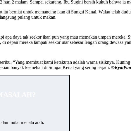
lama 2 hari 2 malam. Sampai sekarang, Ibu Sugini bersih kukuh bahwa i
tu berniat untuk memancing ikan di Sungai Kanal. Walau telah duduk 
 langsung pulang untuk makan.
api apa daya tak seekor ikan pun yang mau memakan umpan mereka. Su
, di depan mereka tampak seekor ular sebesar lengan orang dewasa y
ribu. “Yang membuat kami ketakutan adalah warna sisiknya. Kuning 
sekian banyak keanehan di Sungai Kenal yang sering terjadi.
©️KyaiPa
MASALAH?
… dan mulai menata arah.