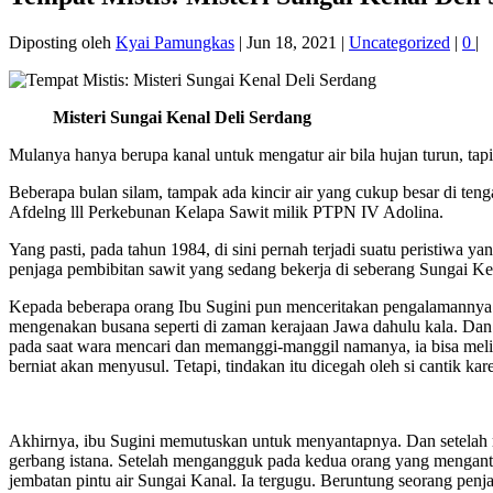
Diposting oleh
Kyai Pamungkas
|
Jun 18, 2021
|
Uncategorized
|
0
|
Misteri Sungai Kenal Deli Serdang
Mulanya hanya berupa kanal untuk mengatur air bila hujan turun, tap
Beberapa bulan silam, tampak ada kincir air yang cukup besar di t
Afdelng lll Perkebunan Kelapa Sawit milik PTPN IV Adolina.
Yang pasti, pada tahun 1984, di sini pernah terjadi suatu peristiwa
penjaga pembibitan sawit yang sedang bekerja di seberang Sungai Ke
Kepada beberapa orang Ibu Sugini pun menceritakan pengalamannya. Sa
mengenakan busana seperti di zaman kerajaan Jawa dahulu kala. Dan s
pada saat wara mencari dan memanggi-manggil namanya, ia bisa melih
berniat akan menyusul. Tetapi, tindakan itu dicegah oleh si cantik k
Akhirnya, ibu Sugini memutuskan untuk menyantapnya. Dan setelah 
gerbang istana. Setelah mengangguk pada kedua orang yang mengantarka
jembatan pintu air Sungai Kanal. Ia tergugu. Beruntung seorang penj