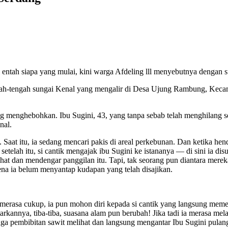
i entah siapa yang mulai, kini warga Afdeling lll menyebutnya dengan
engah-tengah sungai Kenal yang mengalir di Desa Ujung Rambung, Keca
 yang menghebohkan. Ibu Sugini, 43, yang tanpa sebab telah menghilan
nal.
at itu, ia sedang mencari pakis di areal perkebunan. Dan ketika henda
etelah itu, si cantik mengajak ibu Sugini ke istananya — di sini ia d
at dan mendengar panggilan itu. Tapi, tak seorang pun diantara mere
arena ia belum menyantap kudapan yang telah disajikan.
merasa cukup, ia pun mohon diri kepada si cantik yang langsung mem
nnya, tiba-tiba, suasana alam pun berubah! Jika tadi ia merasa melangk
aga pembibitan sawit melihat dan langsung mengantar Ibu Sugini pulan