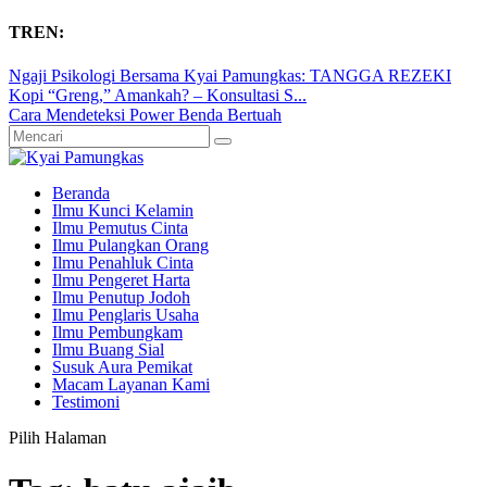
TREN:
Ngaji Psikologi Bersama Kyai Pamungkas: TANGGA REZEKI
Kopi “Greng,” Amankah? – Konsultasi S...
Cara Mendeteksi Power Benda Bertuah
Beranda
Ilmu Kunci Kelamin
Ilmu Pemutus Cinta
Ilmu Pulangkan Orang
Ilmu Penahluk Cinta
Ilmu Pengeret Harta
Ilmu Penutup Jodoh
Ilmu Penglaris Usaha
Ilmu Pembungkam
Ilmu Buang Sial
Susuk Aura Pemikat
Macam Layanan Kami
Testimoni
Pilih Halaman