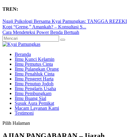
TREN:
Ngaji Psikologi Bersama Kyai Pamungkas: TANGGA REZEKI
Kopi “Greng,” Amankah? – Konsultasi S...
Cara Mendeteksi Power Benda Bertuah
Beranda
Ilmu Kunci Kelamin
Ilmu Pemutus Cinta
Ilmu Pulangkan Orang
Ilmu Penahluk Cinta
Ilmu Pengeret Harta
Ilmu Penutup Jodoh
Ilmu Penglaris Usaha
Ilmu Pembungkam
Ilmu Buang Sial
Susuk Aura Pemikat
Macam Layanan Kami
Testimoni
Pilih Halaman
AJIAN PANGABARAN – Ijazah