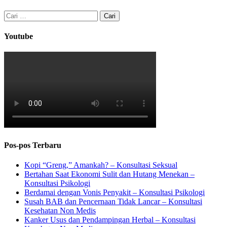
Cari
untuk:
Youtube
Pos-pos Terbaru
Kopi “Greng,” Amankah? – Konsultasi Seksual
Bertahan Saat Ekonomi Sulit dan Hutang Menekan –
Konsultasi Psikologi
Berdamai dengan Vonis Penyakit – Konsultasi Psikologi
Susah BAB dan Pencernaan Tidak Lancar – Konsultasi
Kesehatan Non Medis
Kanker Usus dan Pendampingan Herbal – Konsultasi