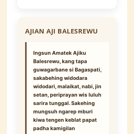
AJIAN AJI BALESREWU
Ingsun Amatek Ajiku
Balesrewu, kang tapa
guwagarbane si Bagaspati,
sakabehing widodara
widodari, malaikat, nabi, jin
setan, periprayan wis luluh
sarira tunggal. Sakehing
mungsuh ngarep mburi
kiwa tengen keblat papat
padha kamigilan