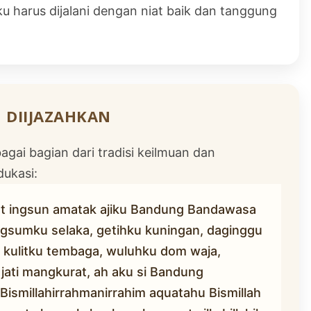
u harus dijalani dengan niat baik dan tanggung
 DIIJAZAHKAN
gai bagian dari tradisi keilmuan dan
dukasi:
iat ingsun amatak ajiku Bandung Bandawasa
ngsumku selaka, getihku kuningan, daginggu
, kulitku tembaga, wuluhku dom waja,
jati mangkurat, ah aku si Bandung
ismillahirrahmanirrahim aquatahu Bismillah