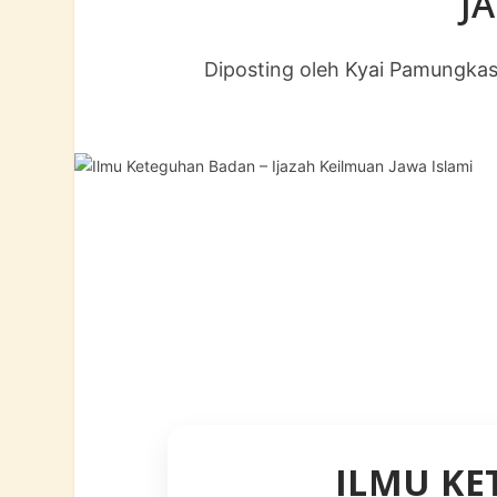
J
Diposting oleh
Kyai Pamungka
ILMU K