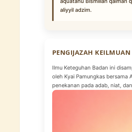
aquatahu Bismillah qaiman qu
aliyyil adzim.
PENGIJAZAH KEILMUAN
Ilmu Keteguhan Badan ini disam
oleh Kyai Pamungkas bersama A
penekanan pada adab, niat, dan