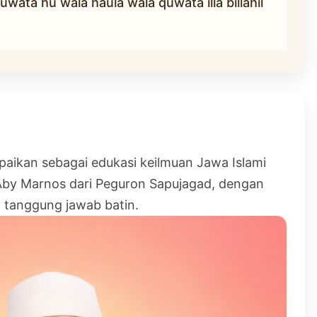
wata hu wala haula wala quwata illa billahil
paikan sebagai edukasi keilmuan Jawa Islami
by Marnos dari Peguron Sapujagad, dengan
 tanggung jawab batin.