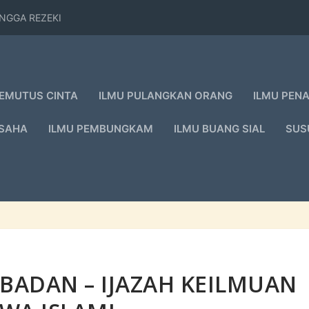
TANGGA REZEKI
PEMUTUS CINTA
ILMU PULANGKAN ORANG
ILMU PEN
USAHA
ILMU PEMBUNGKAM
ILMU BUANG SIAL
SUS
BADAN – IJAZAH KEILMUAN