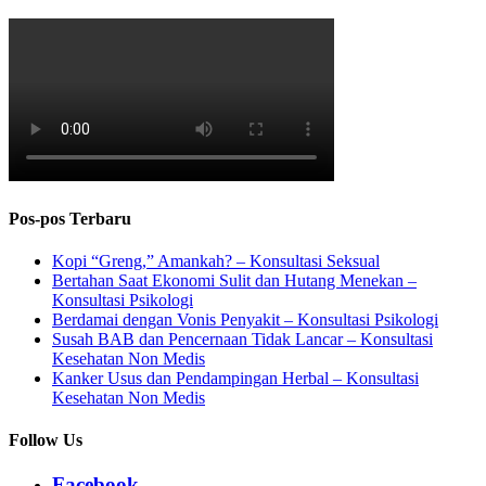
Pos-pos Terbaru
Kopi “Greng,” Amankah? – Konsultasi Seksual
Bertahan Saat Ekonomi Sulit dan Hutang Menekan –
Konsultasi Psikologi
Berdamai dengan Vonis Penyakit – Konsultasi Psikologi
Susah BAB dan Pencernaan Tidak Lancar – Konsultasi
Kesehatan Non Medis
Kanker Usus dan Pendampingan Herbal – Konsultasi
Kesehatan Non Medis
Follow Us
Facebook