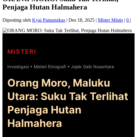
Penjaga Hutan Halmahera
Diposting oleh
Kyai Pamungkas
|
Des 18, 2025
|
Mister Mistis
|
0
|
MISTERI
Investigasi • Misteri Etnografi • Jejak Gaib Nusantara
Orang Moro, Maluku
Utara: Suku Tak Terlihat
Penjaga Hutan
Halmahera