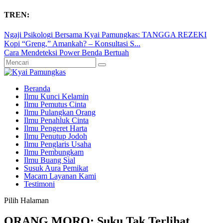
TREN:
Ngaji Psikologi Bersama Kyai Pamungkas: TANGGA REZEKI
Kopi “Greng,” Amankah? – Konsultasi S...
Cara Mendeteksi Power Benda Bertuah
Beranda
Ilmu Kunci Kelamin
Ilmu Pemutus Cinta
Ilmu Pulangkan Orang
Ilmu Penahluk Cinta
Ilmu Pengeret Harta
Ilmu Penutup Jodoh
Ilmu Penglaris Usaha
Ilmu Pembungkam
Ilmu Buang Sial
Susuk Aura Pemikat
Macam Layanan Kami
Testimoni
Pilih Halaman
ORANG MORO: Suku Tak Terlihat,