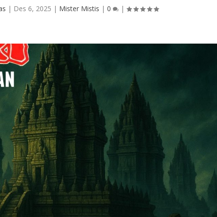
as
|
Des 6, 2025
|
Mister Mistis
|
0
|