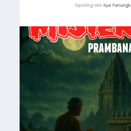
Diposting oleh
Kyai Pamungk