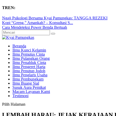
TREN:
Ngaji Psikologi Bersama Kyai Pamungkas: TANGGA REZEKI
Kopi “Greng,” Amankah? – Konsultasi S...
Cara Mendeteksi Power Benda Bertuah
Beranda
Ilmu Kunci Kelamin
Ilmu Pemutus Cinta
Ilmu Pulangkan Orang
Ilmu Penahluk Cinta
Ilmu Pengeret Harta
Ilmu Penutup Jodoh
Ilmu Penglaris Usaha
Ilmu Pembungkam
Ilmu Buang Sial
Susuk Aura Pemikat
Macam Layanan Kami
Testimoni
Pilih Halaman
LEMBAH HARAU: JEJAK KERAJAAN 