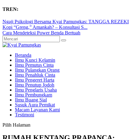
TREN:
Ngaji Psikologi Bersama Kyai Pamungkas: TANGGA REZEKI
Kopi “Greng,” Amankah? – Konsultasi S...
Cara Mendeteksi Power Benda Bertuah
Beranda
Ilmu Kunci Kelamin
Ilmu Pemutus Cinta
Ilmu Pulangkan Orang
Ilmu Penahluk Cinta
Ilmu Pengeret Harta
Ilmu Penutup Jodoh
Ilmu Penglaris Usaha
Ilmu Pembungkam
Ilmu Buang Sial
Susuk Aura Pemikat
Macam Layanan Kami
Testimoni
Pilih Halaman
RUMAH KENTANG PRAPANCA: