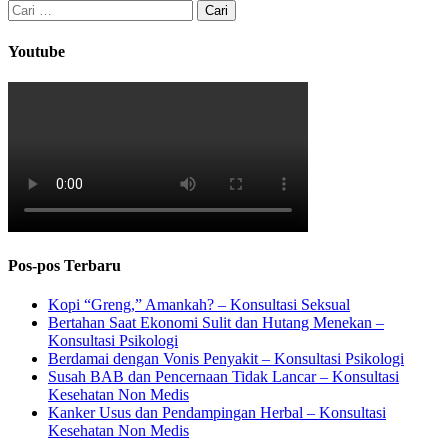
Cari
untuk:
Youtube
Pos-pos Terbaru
Kopi “Greng,” Amankah? – Konsultasi Seksual
Bertahan Saat Ekonomi Sulit dan Hutang Menekan –
Konsultasi Psikologi
Berdamai dengan Vonis Penyakit – Konsultasi Psikologi
Susah BAB dan Pencernaan Tidak Lancar – Konsultasi
Kesehatan Non Medis
Kanker Usus dan Pendampingan Herbal – Konsultasi
Kesehatan Non Medis