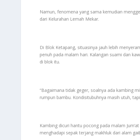
Namun, fenomena yang sama kemudian menggeger
dari Kelurahan Lemah Mekar.
Di Blok Ketapang, situasinya jauh lebih menyer
penuh pada malam hari. Kalangan suami dan kaw
di blok itu.
“Bagaimana tidak geger, soalnya ada kambing mili
rumpun bambu. Kondisitubuhnya masih utuh, tapi j
Kambing dicuri hantu pocong pada malam Jum’at 
menghadapi sepak terjang makhluk dari alam gaib