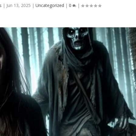
s
|
Jun 13, 2025
|
Uncategorized
|
0
|