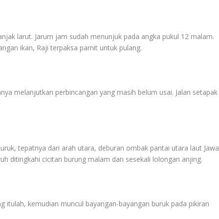
ranjak larut. Jarurn jam sudah menunjuk pada angka pukul 12 malam.
angan ikan, Raji terpaksa parnit untuk pulang.
annya melanjutkan perbincangan yang masih belum usai. Jalan setapak
uruk, tepatnya dari arah utara, deburan ombak pantai utara laut Jaw
h ditingkahi cicitan burung malam dan sesekali lolongan anjing.
g itulah, kemudian muncul bayangan-bayangan buruk pada pikiran