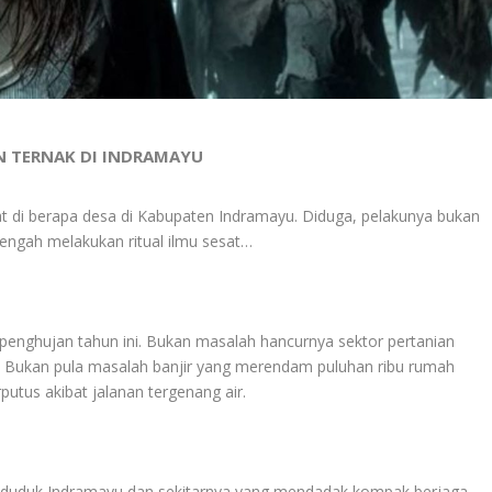
AN TERNAK DI INDRAMAYU
 di berapa desa di Kabupaten Indramayu. Diduga, pelakunya bukan
engah melakukan ritual ilmu sesat…
enghujan tahun ini. Bukan masalah hancurnya sektor pertanian
h. Bukan pula masalah banjir yang merendam puluhan ribu rumah
utus akibat jalanan tergenang air.
nduduk Indramayu dan sekitarnya yang mendadak kompak berjaga-