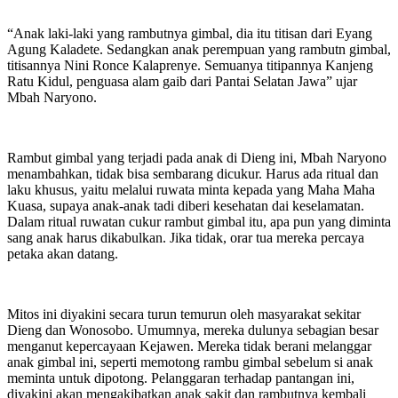
“Anak laki-laki yang rambutnya gimbal, dia itu titisan dari Eyang
Agung Kaladete. Sedangkan anak perempuan yang rambutn gimbal,
titisannya Nini Ronce Kalaprenye. Semuanya titipannya Kanjeng
Ratu Kidul, penguasa alam gaib dari Pantai Selatan Jawa” ujar
Mbah Naryono.
Rambut gimbal yang terjadi pada anak di Dieng ini, Mbah Naryono
menambahkan, tidak bisa sembarang dicukur. Harus ada ritual dan
laku khusus, yaitu melalui ruwata minta kepada yang Maha Maha
Kuasa, supaya anak-anak tadi diberi kesehatan dai keselamatan.
Dalam ritual ruwatan cukur rambut gimbal itu, apa pun yang diminta
sang anak harus dikabulkan. Jika tidak, orar tua mereka percaya
petaka akan datang.
Mitos ini diyakini secara turun temurun oleh masyarakat sekitar
Dieng dan Wonosobo. Umumnya, mereka dulunya sebagian besar
menganut kepercayaan Kejawen. Mereka tidak berani melanggar
anak gimbal ini, seperti memotong rambu gimbal sebelum si anak
meminta untuk dipotong. Pelanggaran terhadap pantangan ini,
diyakini akan mengakibatkan anak sakit dan rambutnya kembali