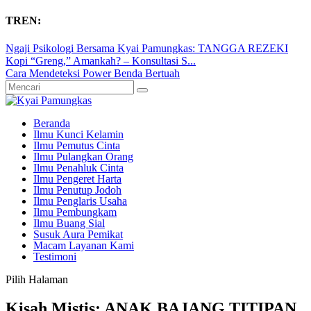
TREN:
Ngaji Psikologi Bersama Kyai Pamungkas: TANGGA REZEKI
Kopi “Greng,” Amankah? – Konsultasi S...
Cara Mendeteksi Power Benda Bertuah
Beranda
Ilmu Kunci Kelamin
Ilmu Pemutus Cinta
Ilmu Pulangkan Orang
Ilmu Penahluk Cinta
Ilmu Pengeret Harta
Ilmu Penutup Jodoh
Ilmu Penglaris Usaha
Ilmu Pembungkam
Ilmu Buang Sial
Susuk Aura Pemikat
Macam Layanan Kami
Testimoni
Pilih Halaman
Kisah Mistis: ANAK BAJANG TITIPAN