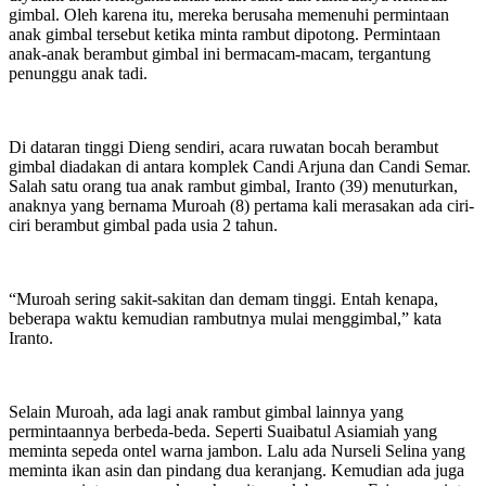
gimbal. Oleh karena itu, mereka berusaha memenuhi permintaan
anak gimbal tersebut ketika minta rambut dipotong. Permintaan
anak-anak berambut gimbal ini bermacam-macam, tergantung
penunggu anak tadi.
Di dataran tinggi Dieng sendiri, acara ruwatan bocah berambut
gimbal diadakan di antara komplek Candi Arjuna dan Candi Semar.
Salah satu orang tua anak rambut gimbal, Iranto (39) menuturkan,
anaknya yang bernama Muroah (8) pertama kali merasakan ada ciri-
ciri berambut gimbal pada usia 2 tahun.
“Muroah sering sakit-sakitan dan demam tinggi. Entah kenapa,
beberapa waktu kemudian rambutnya mulai menggimbal,” kata
Iranto.
Selain Muroah, ada lagi anak rambut gimbal lainnya yang
permintaannya berbeda-beda. Seperti Suaibatul Asiamiah yang
meminta sepeda ontel warna jambon. Lalu ada Nurseli Selina yang
meminta ikan asin dan pindang dua keranjang. Kemudian ada juga