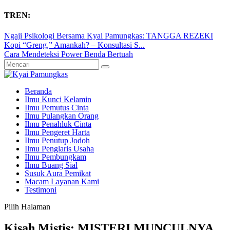
TREN:
Ngaji Psikologi Bersama Kyai Pamungkas: TANGGA REZEKI
Kopi “Greng,” Amankah? – Konsultasi S...
Cara Mendeteksi Power Benda Bertuah
Beranda
Ilmu Kunci Kelamin
Ilmu Pemutus Cinta
Ilmu Pulangkan Orang
Ilmu Penahluk Cinta
Ilmu Pengeret Harta
Ilmu Penutup Jodoh
Ilmu Penglaris Usaha
Ilmu Pembungkam
Ilmu Buang Sial
Susuk Aura Pemikat
Macam Layanan Kami
Testimoni
Pilih Halaman
Kisah Mistis: MISTERI MUNCULNYA