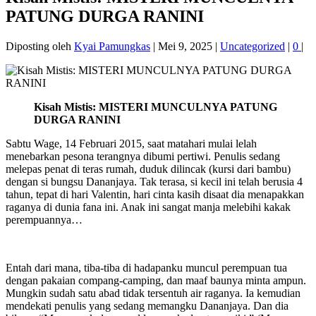
PATUNG DURGA RANINI
Diposting oleh
Kyai Pamungkas
|
Mei 9, 2025
|
Uncategorized
|
0
|
Kisah Mistis: MISTERI MUNCULNYA PATUNG
DURGA RANINI
Sabtu Wage, 14 Februari 2015, saat matahari mulai lelah
menebarkan pesona terangnya dibumi pertiwi. Penulis sedang
melepas penat di teras rumah, duduk dilincak (kursi dari bambu)
dengan si bungsu Dananjaya. Tak terasa, si kecil ini telah berusia 4
tahun, tepat di hari Valentin, hari cinta kasih disaat dia menapakkan
raganya di dunia fana ini. Anak ini sangat manja melebihi kakak
perempuannya…
Entah dari mana, tiba-tiba di hadapanku muncul perempuan tua
dengan pakaian compang-camping, dan maaf baunya minta ampun.
Mungkin sudah satu abad tidak tersentuh air raganya. Ia kemudian
mendekati penulis yang sedang memangku Dananjaya. Dan dia