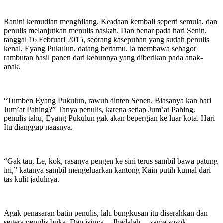
Ranini kemudian menghilang. Keadaan kembali seperti semula, dan
penulis melanjutkan menulis naskah. Dan benar pada hari Senin,
tanggal 16 Februari 2015, seorang kasepuhan yang sudah penulis
kenal, Eyang Pukulun, datang bertamu. la membawa sebagor
rambutan hasil panen dari kebunnya yang diberikan pada anak-
anak.
“Tumben Eyang Pukulun, rawuh dinten Senen. Biasanya kan hari
Jum’at Pahing?” Tanya penulis, karena setiap Jum’at Pahing,
penulis tahu, Eyang Pukulun gak akan bepergian ke luar kota. Hari
Itu dianggap naasnya.
“Gak tau, Le, kok, rasanya pengen ke sini terus sambil bawa patung
ini,” katanya sambil mengeluarkan kantong Kain putih kumal dari
tas kulit jadulnya.
Agak penasaran batin penulis, lalu bungkusan itu diserahkan dan
segera penulis buka. Dan isinya… Ihadalah… sama sosok