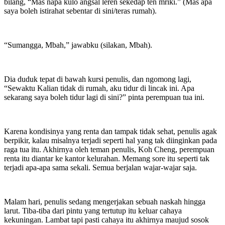
bilang, “Mas napa kulo angsal leren sekedap ten mriki.” (Mas apa
saya boleh istirahat sebentar di sini/teras rumah).
“Sumangga, Mbah,” jawabku (silakan, Mbah).
Dia duduk tepat di bawah kursi penulis, dan ngomong lagi,
“Sewaktu Kalian tidak di rumah, aku tidur di lincak ini. Apa
sekarang saya boleh tidur lagi di sini?” pinta perempuan tua ini.
Karena kondisinya yang renta dan tampak tidak sehat, penulis agak
berpikir, kalau misalnya terjadi seperti hal yang tak diinginkan pada
raga tua itu. Akhirnya oleh teman penulis, Koh Cheng, perempuan
renta itu diantar ke kantor kelurahan. Memang sore itu seperti tak
terjadi apa-apa sama sekali. Semua berjalan wajar-wajar saja.
Malam hari, penulis sedang mengerjakan sebuah naskah hingga
larut. Tiba-tiba dari pintu yang tertutup itu keluar cahaya
kekuningan. Lambat tapi pasti cahaya itu akhirnya maujud sosok