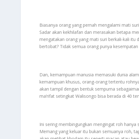
Biasanya orang yang pernah mengalami mati suri 
Sadar akan kekhilafan dan merasakan betapa mena
mengatakan orang yang mati suri berkali-kali itu 
bertobat? Tidak semua orang punya kesempatan i
Dan, kemampuan manusia memasuki dunia alam la
kemampuan khusus, orang-orang tertentu rohnya b
akan tampil dengan bentuk sempurna sebagaiman
ma’rifat setingkat Walisongo bisa berada di 40 
Ini sering membingungkan mengingat roh hanya s
Memang yang keluar itu bukan semuanya roh, ta
akan metihat khodam itu seperti macan atau hewa