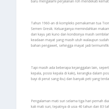
baru mengalami perjalanan roh mendekati kematia
Tahun 1960-an di kompleks pemakaman tua Tiongho
Semen Gresik. Keluarganya memindahkan makamma
dari kayu jati kuno dan kondisinya masih sembila
keadaan mayat yang masih utuh walaupun sudah dik
bahan pengawet, sehingga mayat jadi termumifika
Tapi masih ada beberapa kejanggalan lain, seperti
kepala, posisi kepala di kaki), kerangka dalam po
bayi di perut sang ibu) dan banyak peti yang ter
Pengalaman mati suri selama tiga hari pernah dia
kali mati suri, tepatnya di usia 40 tahun dan 83 