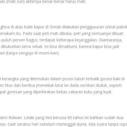
n (mati suri) akhirnya benar-benar harus mati.
a di atas bukit kapur di Gresik dilakukan penggusuran untuk pabri
kam itu. Pada saat peti mati dibuka, peti yang semuanya dibuat
n puluh persen bagus, terdapat beberapa kejanggalan. Diantaranya,
uburkan lama sekali. Ini bisa dimaklumi, karena kapur bisa jadi
si (tanpa sengaja di-mumi-kan).
 kerangka yang ditemukan dalam posisi tubuh terbalik (posisi kaki di
sisi fitus dan berdoa (menekuk lutut ke dada sembari duduk, seperti
dapat goresan yang diperkirakan bekas cakaran kuku yang kuat.
lami Ridwan. Lelaki yang Kini berusia 85 tahun ini bahkan sudah dua
tahun. Saat seratus hari sebelum meninggal dunia. Ada suara tanpa rup