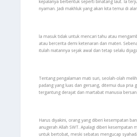
kepalanya berbentuk seperti binatang laut. Ia te
nyaman. Jadi makhluk yang akan kita temui di al
la masuk tidak untuk mencari tahu atau mengambil
atau bercerita demi ketenaran dan materi. Seben
itulah niatannya sejak awal dan tetap selalu dija
Tentang pengalaman mati suri, seolah-olah meli
padang yang luas dan gersang, ditemui dua pria 
tergantung derajat dan martabat manusia bersan
Harus diyakini, orang yang diberi kesempatan bang
anugerah Allah SWT. Apalagi diberi kesempatan m
untuk bertobat, meski sebatas mengucap syahadat 