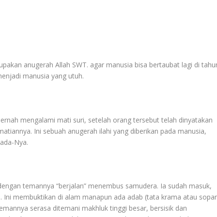
erupakan anugerah Allah SWT. agar manusia bisa bertaubat lagi di tahu
menjadi manusia yang utuh.
ernah mengalami mati suri, setelah orang tersebut telah dinyatakan
ematiannya. Ini sebuah anugerah ilahi yang diberikan pada manusia,
pada-Nya.
 dengan temannya “berjalan” menembus samudera. Ia sudah masuk,
n. Ini membuktikan di alam manapun ada adab (tata krama atau sopa
emannya serasa ditemani makhluk tinggi besar, bersisik dan