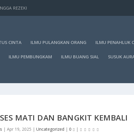
TANGGA REZEKI
TUS CINTA
ILMU PULANGKAN ORANG
ILMU PENAHLUK 
ILMU PEMBUNGKAM
ILMU BUANG SIAL
SUSUK AUR
ROSES MATI DAN BANGKIT KEMBALI
s
|
Apr 19, 2025
|
Uncategorized
|
0
|