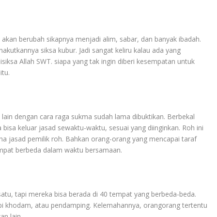
akan berubah sikapnya menjadi alim, sabar, dan banyak ibadah.
kutkannya siksa kubur. Jadi sangat keliru kalau ada yang
disiksa Allah SWT. siapa yang tak ingin diberi kesempatan untuk
tu.
in dengan cara raga sukma sudah lama dibuktikan. Berbekal
isa keluar jasad sewaktu-waktu, sesuai yang diinginkan. Roh ini
a jasad pemilik roh. Bahkan orang-orang yang mencapai taraf
tempat berbeda dalam waktu bersamaan.
atu, tapi mereka bisa berada di 40 tempat yang berbeda-beda.
pi khodam, atau pendamping. Kelemahannya, orangorang tertentu
n lain.