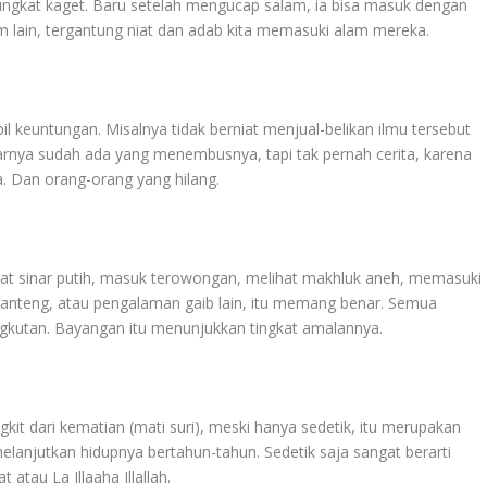
rjungkat kaget. Baru setelah mengucap salam, ia bisa masuk dengan
am lain, tergantung niat dan adab kita memasuki alam mereka.
 keuntungan. Misalnya tidak berniat menjual-belikan ilmu tersebut
arnya sudah ada yang menembusnya, tapi tak pernah cerita, karena
ga. Dan orang-orang yang hilang.
hat sinar putih, masuk terowongan, melihat makhluk aneh, memasuki
ganteng, atau pengalaman gaib lain, itu memang benar. Semua
gkutan. Bayangan itu menunjukkan tingkat amalannya.
kit dari kematian (mati suri), meski hanya sedetik, itu merupakan
elanjutkan hidupnya bertahun-tahun. Sedetik saja sangat berarti
atau La Illaaha Illallah.