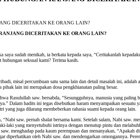
AN RANJANG DICERITAKAN KE ORANG LAIN?
saya sudah menikah, ia berkata kepada saya, “Ceritakanlah kepadaku
at hubungan seksual kami? Terima kasih.
ribadi, misal percumbuan satu sama lain dan detail masalah ini, adalah 
pihak lain ini merupakan dosa pengkhianatan paling besar.
wa Rasulullah saw. bersabda, “Sesungguhnya, manusia yang paling bu
nya.” Dalam hadits ini tegas disebutkan haram menyampaikan sesuatu ya
tri yang juga dilarang membeberkan rahasia suami kepada orang lain.
an, “Nabi saw. pernah shalat bersama kami. Setelah salam, Nabi saw. m
 laki-laki yang menyetubuhi istrinya dengan menutup pintu dan melabuhk
abi saw. menghadap pada kaum perempuan dan menanyakan, “Apakah di an
agar diperhatikan oleh Nabi saw. dan mendengarkan omongannya. Peremp