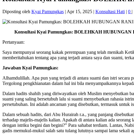
Diposting oleh
Kyai Pamungkas
|
Apr 15, 2025
|
Konsultasi Hati
|
0
|
Konsultasi Kyai Pamungkas: BOLEHKAH HUBUNG
Pertanyaan:
Saya mempunyai seorang kakak perempuan yang telah menikah Ketika 
memberitahukan tentang apa yang terjadi antara saya dan suami, terk
Jawaban Kyai Pamungkas:
Alhamdulillah. Apa pun yang terjadi di antara suami dan istri secara p
Tergolong pengkhianatan dalam hal ini bila menyampaikannya kepada 
Dalam hadits shahih yang diriwayatkan oleh Muslim menyebutkan bah
suami yang saling bersetubuh lalu si suami menyebarkan rahasia istri
persetubuhan. Ini adalah ancaman yang disebutkan, termasuk untuk is
Dalam sebuah hadits, dari Abu Hurairah r.a., yang panjang disebutk
terhadap majelis-majelis kalian. Apakah di antara kalian ada seorang
dengan istriku begini dan begini?” Para sahabat terdiam. Lantas, N
gadis memukul-mukul salah satu tulang lututnya sampai lama sekali 