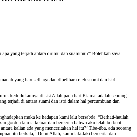
 apa yang terjadi antara dirimu dan suamimu?” Bolehkah saya
amanah yang harus dijaga dan dipelihara oleh suami dan istri.
ruk kedudukannya di sisi Allah pada hari Kiamat adalah seorang
ng terjadi di antara suami dan istri dalam hal percumbuan dan
enghadapkan muka ke hadapan kami lalu bersabda, “Berhati-hatilah
an gorden lalu ia keluar dan bercerita bahwa aku telah berbuat
tara kalian ada yang menceritakan hal itu?’ Tiba-tiba, ada seorang
uan itu berkata, “Demi Allah, kaum laki-laki bercerita dan