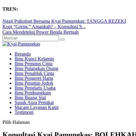
TREN:
Ngaji Psikologi Bersama Kyai Pamungkas: TANGGA REZEKI
Kopi “Greng,” Amankah? – Konsultasi S...
Cara Mendeteksi Power Benda Bertuah
Beranda
Ilmu Kunci Kelamin
Ilmu Pemutus Cinta
Ilmu Pulangkan Orang
Ilmu Penahluk Cinta
Ilmu Pengeret Harta
Ilmu Penutup Jodoh
Ilmu Penglaris Usaha
Ilmu Pembungkam
Ilmu Buang Sial
Susuk Aura Pemikat
Macam Layanan Kami
Testimoni
Pilih Halaman
Konsultasi Kyai Pamungkas: BOLE