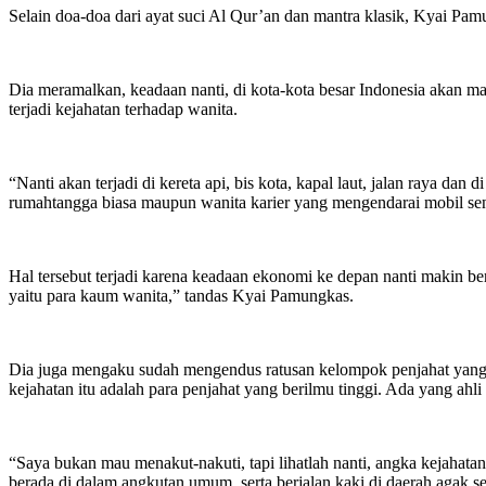
Selain doa-doa dari ayat suci Al Qur’an dan mantra klasik, Kyai Pam
Dia meramalkan, keadaan nanti, di kota-kota besar Indonesia akan ma
terjadi kejahatan terhadap wanita.
“Nanti akan terjadi di kereta api, bis kota, kapal laut, jalan raya da
rumahtangga biasa maupun wanita karier yang mengendarai mobil sen
Hal tersebut terjadi karena keadaan ekonomi ke depan nanti makin b
yaitu para kaum wanita,” tandas Kyai Pamungkas.
Dia juga mengaku sudah mengendus ratusan kelompok penjahat yan
kejahatan itu adalah para penjahat yang berilmu tinggi. Ada yang ahl
“Saya bukan mau menakut-nakuti, tapi lihatlah nanti, angka kejahata
berada di dalam angkutan umum, serta berjalan kaki di daerah agak 