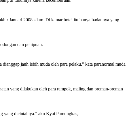
lubang di tubuhnya karena kecemburuan.
 akhir Januari 2008 silam. Di kamar hotel itu hanya badannya yang
enodongan dan penipuan.
ya dianggap jauh lebih muda oleh para pelaku,” kata paranormal muda
ahatan yang dilakukan oleh para rampok, maling dan preman-preman
ang yang dicintainya.” aku Kyai Pamungkas,.