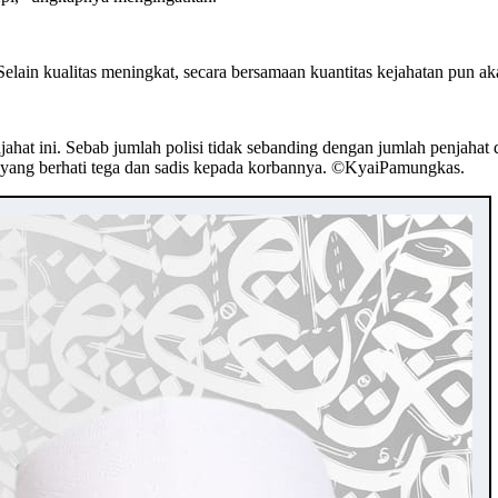
elain kualitas meningkat, secara bersamaan kuantitas kejahatan pun a
hat ini. Sebab jumlah polisi tidak sebanding dengan jumlah penjahat d
n yang berhati tega dan sadis kepada korbannya. ©️KyaiPamungkas.