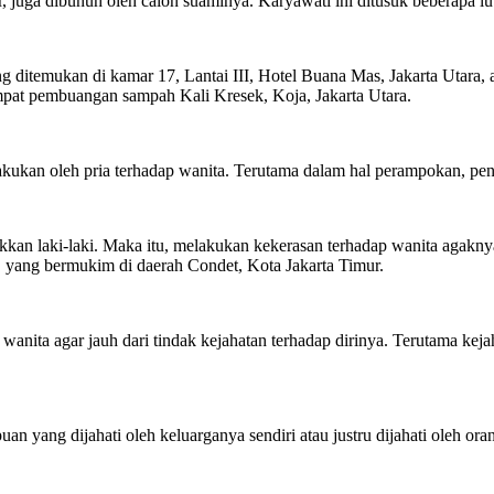
ir, juga dibunuh oleh calon suaminya. Karyawati ini ditusuk beberapa 
ng ditemukan di kamar 17, Lantai III, Hotel Buana Mas, Jakarta Utara,
mpat pembuangan sampah Kali Kresek, Koja, Jakarta Utara.
 dilakukan oleh pria terhadap wanita. Terutama dalam hal perampokan, p
ukkan laki-laki. Maka itu, melakukan kekerasan terhadap wanita agakn
, yang bermukim di daerah Condet, Kota Jakarta Timur.
nita agar jauh dari tindak kejahatan terhadap dirinya. Terutama kej
n yang dijahati oleh keluarganya sendiri atau justru dijahati oleh or