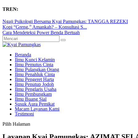
TREN:
Ngaji Psikologi Bersama Kyai Pamungkas: TANGGA REZEKI
Kopi “Greng,” Amankah? – Konsultasi S...
Cara Mendeteksi Power Benda Bertuah
Beranda
Ilmu Kunci Kelamin
Ilmu Pemutus Cinta
Ilmu Pulangkan Orang
Ilmu Penahluk Cinta
Ilmu Pengeret Harta
Ilmu Penutup Jodoh
Ilmu Penglaris Usaha
Ilmu Pembungkam
Ilmu Buang Sial
Susuk Aura Pemikat
Macam Layanan Kami
Testimoni
Pilih Halaman
Layanan Kyai Pamungkas: AZIMAT S