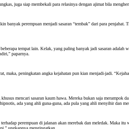
ungkas, juga siap membekali para relasinya dengan ajimat bila menghe
kin banyak perempuan menjadi sasaran “tembak” dari para penjahat. Ti
n di beberapa tempat lain. Kelak, yang paling banyak jadi sasaran adalah
diri,” paparnya.
erat, maka, peningkatan angka kejahatan pun kian menjadi-jadi. “Keja
g khusus mencari sasaran kaum hawa. Mereka bukan saja merampok d
i hipnotis, ada yang ahli guna-guna, ada pula yang ahli menyihir dan 
n terhadap perempuan di jalanan akan merebak dan meledak. Maka itu was
sepi,” ungkapnya mengingatkan.