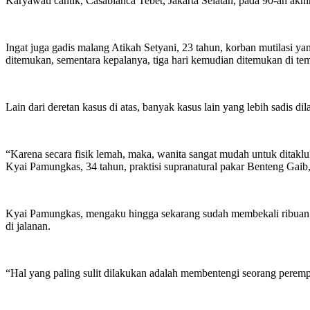
Karyawati cantik, Casablanca Tebet, Jakarta Selatan, pada 90-an akh
Ingat juga gadis malang Atikah Setyani, 23 tahun, korban mutilasi ya
ditemukan, sementara kepalanya, tiga hari kemudian ditemukan di te
Lain dari deretan kasus di atas, banyak kasus lain yang lebih sadis
“Karena secara fisik lemah, maka, wanita sangat mudah untuk ditakl
Kyai Pamungkas, 34 tahun, praktisi supranatural pakar Benteng Gaib
Kyai Pamungkas, mengaku hingga sekarang sudah membekali ribuan wa
di jalanan.
“Hal yang paling sulit dilakukan adalah membentengi seorang perempua