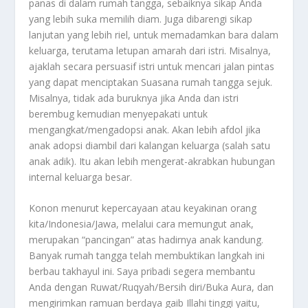
panas di dalam rumah tangga, sebaiknya sikap Anda
yang lebih suka memilih diam. Juga dibarengi sikap
lanjutan yang lebih riel, untuk memadamkan bara dalam
keluarga, terutama letupan amarah dari istri. Misalnya,
ajaklah secara persuasif istri untuk mencari jalan pintas
yang dapat menciptakan Suasana rumah tangga sejuk.
Misalnya, tidak ada buruknya jika Anda dan istri
berembug kemudian menyepakati untuk
mengangkat/mengadopsi anak. Akan lebih afdol jika
anak adopsi diambil dari kalangan keluarga (salah satu
anak adik). Itu akan lebih mengerat-akrabkan hubungan
internal keluarga besar.
Konon menurut kepercayaan atau keyakinan orang
kita/Indonesia/Jawa, melalui cara memungut anak,
merupakan “pancingan” atas hadirnya anak kandung.
Banyak rumah tangga telah membuktikan langkah ini
berbau takhayul ini. Saya pribadi segera membantu
Anda dengan Ruwat/Ruqyah/Bersih diri/Buka Aura, dan
mengirimkan ramuan berdaya gaib Illahi tinggi yaitu,