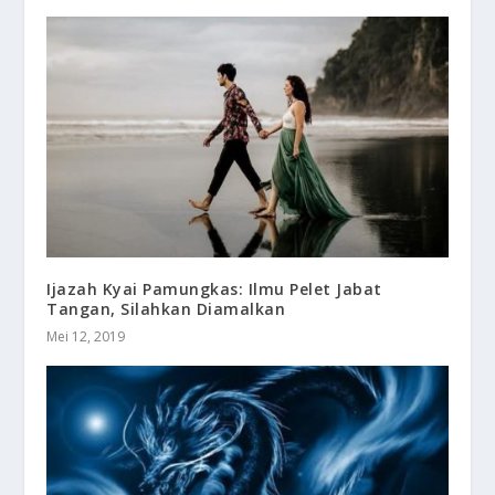
Ijazah Kyai Pamungkas: Ilmu Pelet Jabat
Tangan, Silahkan Diamalkan
Mei 12, 2019