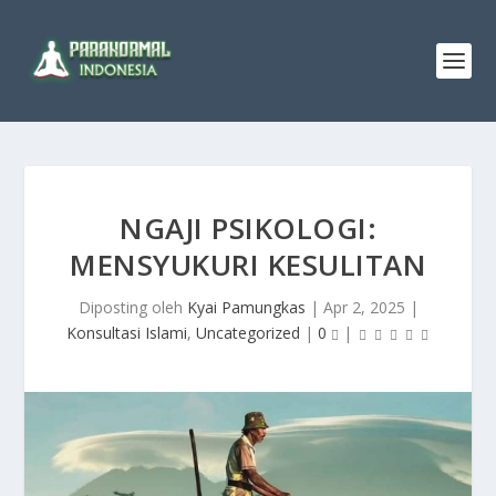
NGAJI PSIKOLOGI:
MENSYUKURI KESULITAN
Diposting oleh
Kyai Pamungkas
|
Apr 2, 2025
|
Konsultasi Islami
,
Uncategorized
|
0
|