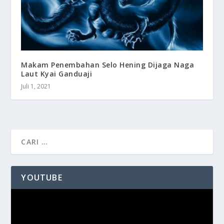
Makam Penembahan Selo Hening Dijaga Naga
Laut Kyai Ganduaji
Juli 1, 2021
YOUTUBE
Pemutar
Video