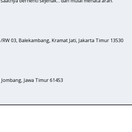
i saatnya berhenti sejenak… dan mulai menata arah.
1/RW 03, Balekambang, Kramat Jati, Jakarta Timur 13530
o, Jombang, Jawa Timur 61453