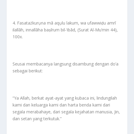
4. Fasatażkurụna mā aqụlu lakum, wa ufawwiḍu amrī
ilallāh, innallāha baṣīrum bil-‘ibād, (Surat Al-Mu’min 44),
100x.
Seusai membacanya langsung disambung dengan do’a
sebagai berikut:
“Ya Allah, berkat ayat-ayat yang kubaca ini, lindungilah
kami dan keluarga kami dan harta benda kami dari
segala merabahaye, dari segala kejahatan manusia, Jin,
dan setan yang terkutuk.”