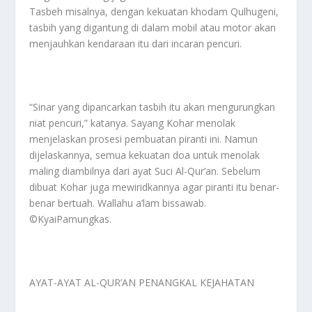
Tasbeh misalnya, dengan kekuatan khodam Qulhugeni,
tasbih yang digantung di dalam mobil atau motor akan
menjauhkan kendaraan itu dari incaran pencuri.
“Sinar yang dipancarkan tasbih itu akan mengurungkan
niat pencuri,” katanya. Sayang Kohar menolak
menjelaskan prosesi pembuatan piranti ini. Namun
dijelaskannya, semua kekuatan doa untuk menolak
maling diambilnya dari ayat Suci Al-Qur’an. Sebelum
dibuat Kohar juga mewiridkannya agar piranti itu benar-
benar bertuah. Wallahu a’lam bissawab.
©️KyaiPamungkas.
AYAT-AYAT AL-QUR’AN PENANGKAL KEJAHATAN