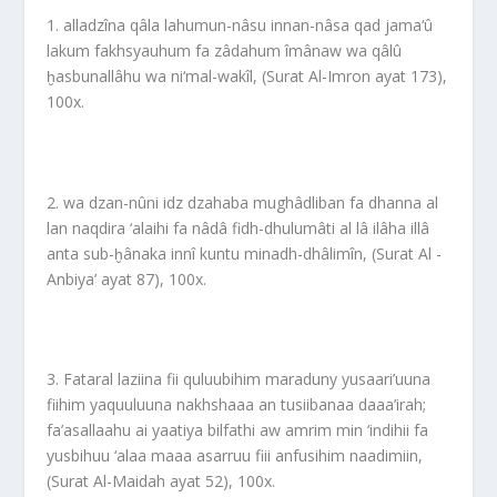
1. alladzîna qâla lahumun-nâsu innan-nâsa qad jama‘û
lakum fakhsyauhum fa zâdahum îmânaw wa qâlû
ḫasbunallâhu wa ni‘mal-wakîl, (Surat Al-Imron ayat 173),
100x.
2. wa dzan-nûni idz dzahaba mughâdliban fa dhanna al
lan naqdira ‘alaihi fa nâdâ fidh-dhulumâti al lâ ilâha illâ
anta sub-ḫânaka innî kuntu minadh-dhâlimîn, (Surat Al -
Anbiya’ ayat 87), 100x.
3. Fataral laziina fii quluubihim maraduny yusaari’uuna
fiihim yaquuluuna nakhshaaa an tusiibanaa daaa’irah;
fa’asallaahu ai yaatiya bilfathi aw amrim min ‘indihii fa
yusbihuu ‘alaa maaa asarruu fiii anfusihim naadimiin,
(Surat Al-Maidah ayat 52), 100x.