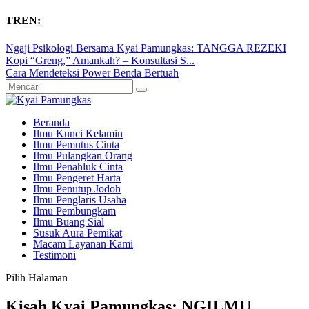
TREN:
Ngaji Psikologi Bersama Kyai Pamungkas: TANGGA REZEKI
Kopi “Greng,” Amankah? – Konsultasi S...
Cara Mendeteksi Power Benda Bertuah
Beranda
Ilmu Kunci Kelamin
Ilmu Pemutus Cinta
Ilmu Pulangkan Orang
Ilmu Penahluk Cinta
Ilmu Pengeret Harta
Ilmu Penutup Jodoh
Ilmu Penglaris Usaha
Ilmu Pembungkam
Ilmu Buang Sial
Susuk Aura Pemikat
Macam Layanan Kami
Testimoni
Pilih Halaman
Kisah Kyai Pamungkas: NGILMU