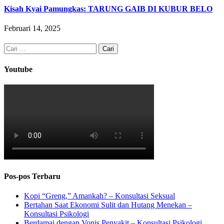
Kisah Kyai Pamungkas: TARUNG GAIB DI KUBUR BELO
Februari 14, 2025
Cari
untuk:
Youtube
Pos-pos Terbaru
Kopi “Greng,” Amankah? – Konsultasi Seksual
Bertahan Saat Ekonomi Sulit dan Hutang Menekan –
Konsultasi Psikologi
Berdamai dengan Vonis Penyakit – Konsultasi Psikologi