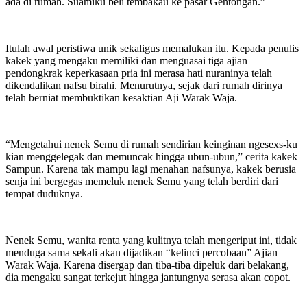
ada di rumah. Suamiku beli tembakau ke pasar Gentongan.”
Itulah awal peristiwa unik sekaligus memalukan itu. Kepada penulis
kakek yang mengaku memiliki dan menguasai tiga ajian
pendongkrak keperkasaan pria ini merasa hati nuraninya telah
dikendalikan nafsu birahi. Menurutnya, sejak dari rumah dirinya
telah berniat membuktikan kesaktian Aji Warak Waja.
“Mengetahui nenek Semu di rumah sendirian keinginan ngesexs-ku
kian menggelegak dan memuncak hingga ubun-ubun,” cerita kakek
Sampun. Karena tak mampu lagi menahan nafsunya, kakek berusia
senja ini bergegas memeluk nenek Semu yang telah berdiri dari
tempat duduknya.
Nenek Semu, wanita renta yang kulitnya telah mengeriput ini, tidak
menduga sama sekali akan dijadikan “kelinci percobaan” Ajian
Warak Waja. Karena disergap dan tiba-tiba dipeluk dari belakang,
dia mengaku sangat terkejut hingga jantungnya serasa akan copot.