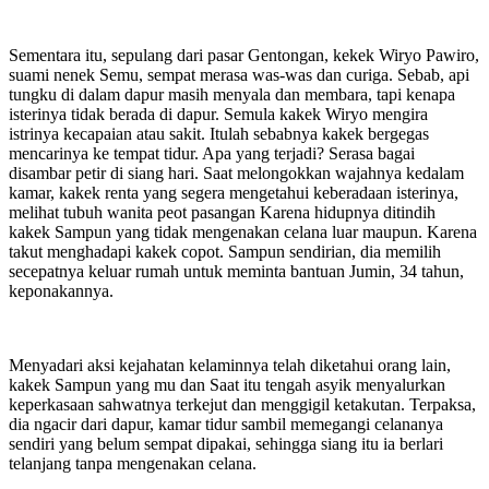
Sementara itu, sepulang dari pasar Gentongan, kekek Wiryo Pawiro,
suami nenek Semu, sempat merasa was-was dan curiga. Sebab, api
tungku di dalam dapur masih menyala dan membara, tapi kenapa
isterinya tidak berada di dapur. Semula kakek Wiryo mengira
istrinya kecapaian atau sakit. Itulah sebabnya kakek bergegas
mencarinya ke tempat tidur. Apa yang terjadi? Serasa bagai
disambar petir di siang hari. Saat melongokkan wajahnya kedalam
kamar, kakek renta yang segera mengetahui keberadaan isterinya,
melihat tubuh wanita peot pasangan Karena hidupnya ditindih
kakek Sampun yang tidak mengenakan celana luar maupun. Karena
takut menghadapi kakek copot. Sampun sendirian, dia memilih
secepatnya keluar rumah untuk meminta bantuan Jumin, 34 tahun,
keponakannya.
Menyadari aksi kejahatan kelaminnya telah diketahui orang lain,
kakek Sampun yang mu dan Saat itu tengah asyik menyalurkan
keperkasaan sahwatnya terkejut dan menggigil ketakutan. Terpaksa,
dia ngacir dari dapur, kamar tidur sambil memegangi celananya
sendiri yang belum sempat dipakai, sehingga siang itu ia berlari
telanjang tanpa mengenakan celana.