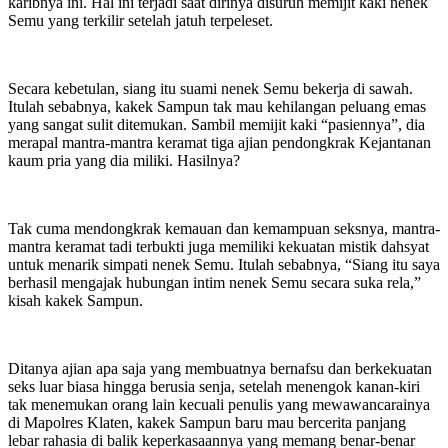
karibnya ini. Hal ini terjadi saat dirinya disuruh memijit kaki nenek
Semu yang terkilir setelah jatuh terpeleset.
Secara kebetulan, siang itu suami nenek Semu bekerja di sawah.
Itulah sebabnya, kakek Sampun tak mau kehilangan peluang emas
yang sangat sulit ditemukan. Sambil memijit kaki “pasiennya”, dia
merapal mantra-mantra keramat tiga ajian pendongkrak Kejantanan
kaum pria yang dia miliki. Hasilnya?
Tak cuma mendongkrak kemauan dan kemampuan seksnya, mantra-
mantra keramat tadi terbukti juga memiliki kekuatan mistik dahsyat
untuk menarik simpati nenek Semu. Itulah sebabnya, “Siang itu saya
berhasil mengajak hubungan intim nenek Semu secara suka rela,”
kisah kakek Sampun.
Ditanya ajian apa saja yang membuatnya bernafsu dan berkekuatan
seks luar biasa hingga berusia senja, setelah menengok kanan-kiri
tak menemukan orang lain kecuali penulis yang mewawancarainya
di Mapolres Klaten, kakek Sampun baru mau bercerita panjang
lebar rahasia di balik keperkasaannya yang memang benar-benar