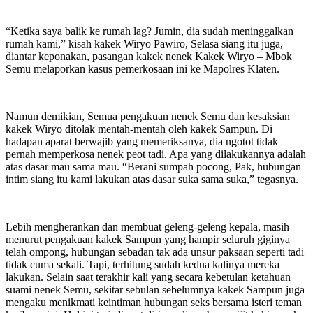
“Ketika saya balik ke rumah lag? Jumin, dia sudah meninggalkan
rumah kami,” kisah kakek Wiryo Pawiro, Selasa siang itu juga,
diantar keponakan, pasangan kakek nenek Kakek Wiryo – Mbok
Semu melaporkan kasus pemerkosaan ini ke Mapolres Klaten.
Namun demikian, Semua pengakuan nenek Semu dan kesaksian
kakek Wiryo ditolak mentah-mentah oleh kakek Sampun. Di
hadapan aparat berwajib yang memeriksanya, dia ngotot tidak
pernah memperkosa nenek peot tadi. Apa yang dilakukannya adalah
atas dasar mau sama mau. “Berani sumpah pocong, Pak, hubungan
intim siang itu kami lakukan atas dasar suka sama suka,” tegasnya.
Lebih mengherankan dan membuat geleng-geleng kepala, masih
menurut pengakuan kakek Sampun yang hampir seluruh giginya
telah ompong, hubungan sebadan tak ada unsur paksaan seperti tadi
tidak cuma sekali. Tapi, terhitung sudah kedua kalinya mereka
lakukan. Selain saat terakhir kali yang secara kebetulan ketahuan
suami nenek Semu, sekitar sebulan sebelumnya kakek Sampun juga
mengaku menikmati keintiman hubungan seks bersama isteri teman