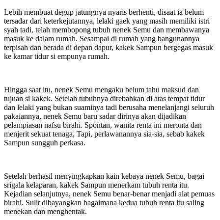
Lebih membuat degup jatungnya nyaris berhenti, disaat ia belum
tersadar dari keterkejutannya, lelaki gaek yang masih memiliki istri
syah tadi, telah membopong tubuh nenek Semu dan membawanya
masuk ke dalam rumah. Sesampai di rumah yang bangunannya
terpisah dan berada di depan dapur, kakek Sampun bergegas masuk
ke kamar tidur si empunya rumah.
Hingga saat itu, nenek Semu mengaku belum tahu maksud dan
tujuan si kakek. Setelah tubuhnya direbahkan di atas tempat tidur
dan lelaki yang bukan suaminya tadi berusaha menelanjangi seluruh
pakaiannya, nenek Semu baru sadar dirinya akan dijadikan
pelampiasan nafsu birahi. Spontan, wanita renta ini meronta dan
menjerit sekuat tenaga, Tapi, perlawanannya sia-sia, sebab kakek
Sampun sungguh perkasa.
Setelah berhasil menyingkapkan kain kebaya nenek Semu, bagai
srigala kelaparan, kakek Sampun menerkam tubuh renta itu.
Kejadian selanjutnya, nenek Semu benar-benar menjadi alat pemuas
birahi. Sulit dibayangkan bagaimana kedua tubuh renta itu saling
menekan dan menghentak.