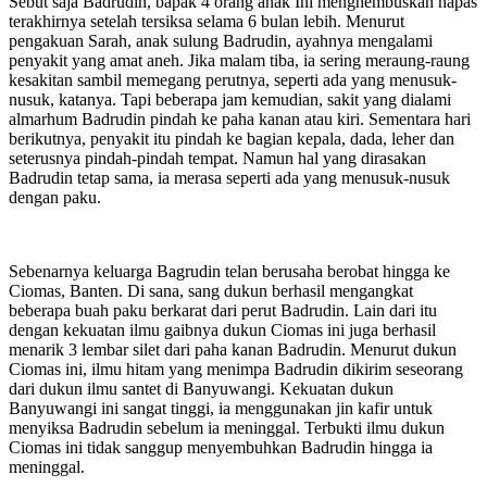
Sebut saja Badrudin, bapak 4 orang anak Ini menghembuskan napas
terakhirnya setelah tersiksa selama 6 bulan lebih. Menurut
pengakuan Sarah, anak sulung Badrudin, ayahnya mengalami
penyakit yang amat aneh. Jika malam tiba, ia sering meraung-raung
kesakitan sambil memegang perutnya, seperti ada yang menusuk-
nusuk, katanya. Tapi beberapa jam kemudian, sakit yang dialami
almarhum Badrudin pindah ke paha kanan atau kiri. Sementara hari
berikutnya, penyakit itu pindah ke bagian kepala, dada, leher dan
seterusnya pindah-pindah tempat. Namun hal yang dirasakan
Badrudin tetap sama, ia merasa seperti ada yang menusuk-nusuk
dengan paku.
Sebenarnya keluarga Bagrudin telan berusaha berobat hingga ke
Ciomas, Banten. Di sana, sang dukun berhasil mengangkat
beberapa buah paku berkarat dari perut Badrudin. Lain dari itu
dengan kekuatan ilmu gaibnya dukun Ciomas ini juga berhasil
menarik 3 lembar silet dari paha kanan Badrudin. Menurut dukun
Ciomas ini, ilmu hitam yang menimpa Badrudin dikirim seseorang
dari dukun ilmu santet di Banyuwangi. Kekuatan dukun
Banyuwangi ini sangat tinggi, ia menggunakan jin kafir untuk
menyiksa Badrudin sebelum ia meninggal. Terbukti ilmu dukun
Ciomas ini tidak sanggup menyembuhkan Badrudin hingga ia
meninggal.