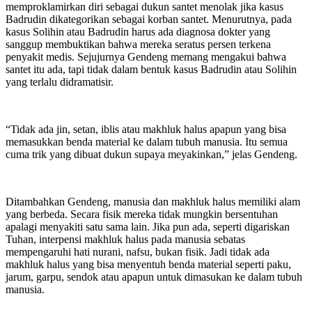
memproklamirkan diri sebagai dukun santet menolak jika kasus
Badrudin dikategorikan sebagai korban santet. Menurutnya, pada
kasus Solihin atau Badrudin harus ada diagnosa dokter yang
sanggup membuktikan bahwa mereka seratus persen terkena
penyakit medis. Sejujurnya Gendeng memang mengakui bahwa
santet itu ada, tapi tidak dalam bentuk kasus Badrudin atau Solihin
yang terlalu didramatisir.
“Tidak ada jin, setan, iblis atau makhluk halus apapun yang bisa
memasukkan benda material ke dalam tubuh manusia. Itu semua
cuma trik yang dibuat dukun supaya meyakinkan,” jelas Gendeng.
Ditambahkan Gendeng, manusia dan makhluk halus memiliki alam
yang berbeda. Secara fisik mereka tidak mungkin bersentuhan
apalagi menyakiti satu sama lain. Jika pun ada, seperti digariskan
Tuhan, interpensi makhluk halus pada manusia sebatas
mempengaruhi hati nurani, nafsu, bukan fisik. Jadi tidak ada
makhluk halus yang bisa menyentuh benda material seperti paku,
jarum, garpu, sendok atau apapun untuk dimasukan ke dalam tubuh
manusia.