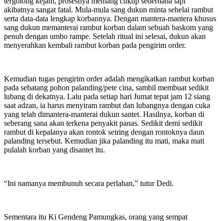
tergolong kejam, prosesnya memang cukup sederhana tapi
akibatnya sangat fatal. Mula-mula sang dukun minta sehelai rambut
serta data-data lengkap korbannya. Dengan mantera-mantera khusus
sang dukun memanterai rambut korban dalam sebuah baskom yang
penuh dengan umbo rampe. Setelah ritual ini selesai, dukun akan
menyerahkan kembali rambut korban pada pengirim order.
Kemudian tugas pengirim order adalah mengikatkan rambut korban
pada sebatang pohon palanding/pete cina, sambil membuat sedikit
lubang di dekatnya. Lalu pada setiap hari Jumat tepat jam 12 siang
saat adzan, ia harus menyiram rambut dan lubangnya dengan cuka
yang telah dimantera-manterai dukun santet. Hasilnya, korban di
seberang sana akan terkena penyakit panas. Sedikit demi sedikit
rambut di kepalanya akan rontok seiring dengan rontoknya daun
palanding tersebut. Kemudian jika palanding itu mati, maka mati
pulalah korban yang disantet itu.
“Ini namanya membunuh secara perlahan,” tutur Dedi.
Sementara itu Ki Gendeng Pamungkas, orang yang sempat