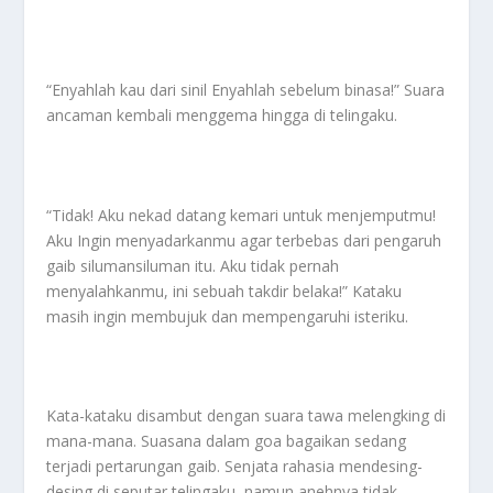
“Enyahlah kau dari sinil Enyahlah sebelum binasa!” Suara
ancaman kembali menggema hingga di telingaku.
“Tidak! Aku nekad datang kemari untuk menjemputmu!
Aku Ingin menyadarkanmu agar terbebas dari pengaruh
gaib silumansiluman itu. Aku tidak pernah
menyalahkanmu, ini sebuah takdir belaka!” Kataku
masih ingin membujuk dan mempengaruhi isteriku.
Kata-kataku disambut dengan suara tawa melengking di
mana-mana. Suasana dalam goa bagaikan sedang
terjadi pertarungan gaib. Senjata rahasia mendesing-
desing di seputar telingaku, namun anehnya tidak