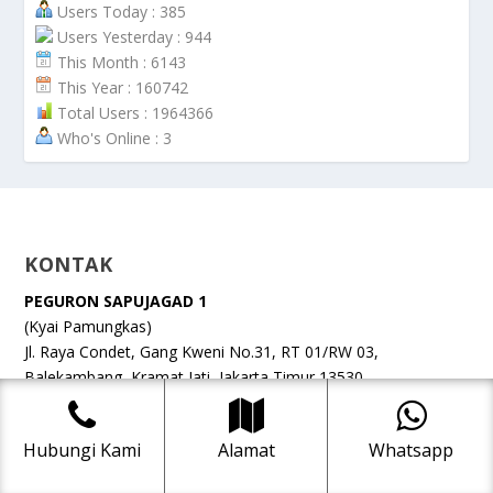
Users Today : 385
Users Yesterday : 944
This Month : 6143
This Year : 160742
Total Users : 1964366
Who's Online : 3
KONTAK
PEGURON SAPUJAGAD 1
(Kyai Pamungkas)
Jl. Raya Condet, Gang Kweni No.31, RT 01/RW 03,
Balekambang, Kramat Jati, Jakarta Timur 13530
☎️ 0812-1314-5001
Hubungi Kami
Alamat
Whatsapp
PEGURON SAPUJAGAD 2
(Aby Marnos)