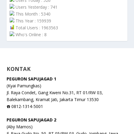
Users Today : 526
Users Yesterday : 741
This Month : 5340
This Year : 159939
Total Users : 1963563
Who's Online : 8
KONTAK
PEGURON SAPUJAGAD 1
(Kyai Pamungkas)
Jl. Raya Condet, Gang Kweni No.31, RT 01/RW 03,
Balekambang, Kramat Jati, Jakarta Timur 13530
☎️ 0812-1314-5001
PEGURON SAPUJAGAD 2
(Aby Marnos)
Jl. Raya Gudo No. 50, RT 05/RW 03, Gudo, Jombang, Jawa