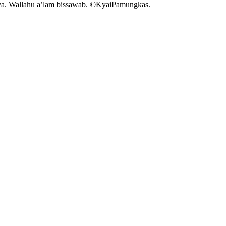
nya. Wallahu a’lam bissawab. ©️KyaiPamungkas.