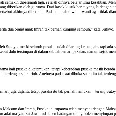
mrah semakin diperparah lagi, setelah dirinya belajar ilmu kesaktian. 
 yang diberikan oleh gurunya. Dari kasak kusuk berita yang Ia dengar,
ersebut akhirnya diberikan. Padahal telah diwanti-wanti agar tidak dia
iderita dua orang anak Imrah tak pernah kunjung sembuh,” kata Sutoyo.
leh Sutoyo, meski seluruh pusaka sudah dilarung ke sungai tetapi ada 
sebut dulu tersimpan di dalam sebuah lemari pakaian, namun sejak men
tama kali pusaka diketemukan, tetapi keberadaan pusaka masih berada d
i terdengar suara riuh. Anehnya pada saat dibuka suara itu tak terdeng
mari juga diganti, tetapi pusaka itu tak pernah itemukan,” terang Sutoy
n Maksum dan Imrah, Pusaka ini rupanya telah menyatu dengan Maksum,
aan adat masyarakat Jawa, udak sembarangan orang boleh menyimpan pus