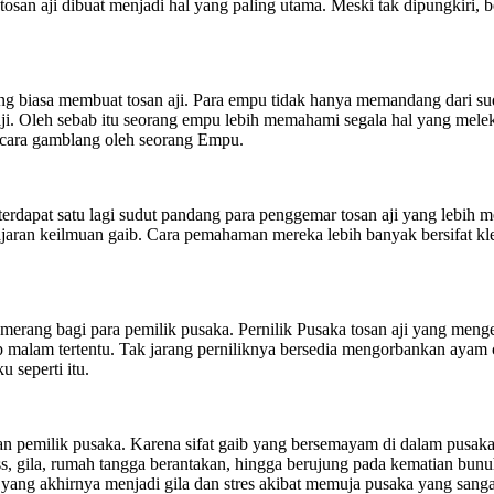
a tosan aji dibuat menjadi hal yang paling utama. Meski tak dipungkiri,
 biasa membuat tosan aji. Para empu tidak hanya memandang dari sudut
ji. Oleh sebab itu seorang empu lebih memahami segala hal yang melekat
secara gamblang oleh seorang Empu.
rdapat satu lagi sudut pandang para penggemar tosan aji yang lebih me
jaran keilmuan gaib. Cara pemahaman mereka lebih banyak bersifat k
omerang bagi para pemilik pusaka. Pernilik Pusaka tosan aji yang men
 malam tertentu. Tak jarang perniliknya bersedia mengorbankan ayam 
 seperti itu.
n pemilik pusaka. Karena sifat gaib yang bersemayam di dalam pusak
, gila, rumah tangga berantakan, hingga berujung pada kematian bunuh di
i yang akhirnya menjadi gila dan stres akibat memuja pusaka yang sanga