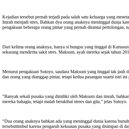
Kejadian tersebut pernah terjadi pada salah satu keluarga yang men
Imrah menjadi stres, Bahkan dya orang anaknya meninggal dunja ka
pengakuan beberapa orang pintar yang pernah dirantai pertolongan, 
Dari kelima orang anaknya, hanya si bungsu yang tinggal di Kartas
sekarang menderita sakit stres. Maksum, ayah mereka sejak tahun 20
Menurut pengakuan Sutoyo, saudara Maksum yang tinggal tak jauh 
dan orang yang dianggap pintar, tetapi kedua pasangan suami istri in
“Banyak sekali pusaka yang dimiliki oleh Maksum dan imrah, bahkan
mereka bahagia, tetapi malah berakibat strees dan gila,” jelas Sutoyo.
“Dua orang anaknya bahkan ada yang meninggal dunia karena bunuh di
tersebuttimbul karena pengaruh kekuatan pusaka yang disimpan di d