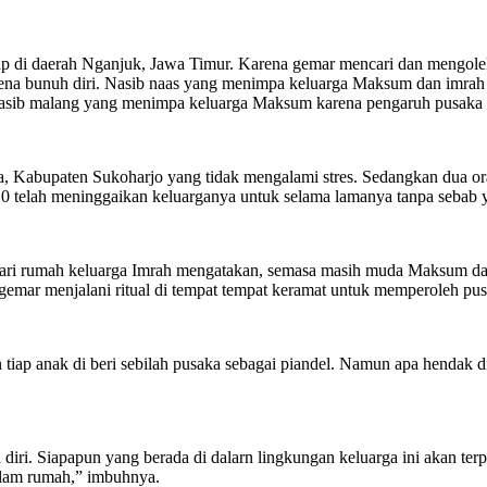
etap di daerah Nganjuk, Jawa Timur. Karena gemar mencari dan mengole
rena bunuh diri. Nasib naas yang menimpa keluarga Maksum dan imrah
nasib malang yang menimpa keluarga Maksum karena pengaruh pusaka ya
ura, Kabupaten Sukoharjo yang tidak mengalami stres. Sedangkan dua 
10 telah meninggaikan keluarganya untuk selama lamanya tanpa sebab y
dari rumah keluarga Imrah mengatakan, semasa masih muda Maksum da
i gemar menjalani ritual di tempat tempat keramat untuk memperoleh pu
 tiap anak di beri sebilah pusaka sebagai piandel. Namun apa hendak
ri. Siapapun yang berada di dalarn lingkungan keluarga ini akan terp
alam rumah,” imbuhnya.