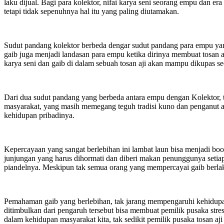
laku dijual. Bagi para kolektor, nifai karya seni seorang empu dan er
tetapi tidak sepenuhnya hal itu yang paling diutamakan.
Sudut pandang kolektor berbeda dengar sudut pandang para empu yang
gaib juga menjadi landasan para empu ketika dirinya membuat tosan a
karya seni dan gaib di dalam sebuah tosan aji akan mampu dikupas 
Dari dua sudut pandang yang berbeda antara empu dengan Kolektor, te
masyarakat, yang masih memegang teguh tradisi kuno dan penganut a
kehidupan pribadinya.
Kepercayaan yang sangat berlebihan ini lambat laun bisa menjadi bo
junjungan yang harus dihormati dan diberi makan penunggunya setiap
piandelnya. Meskipun tak semua orang yang mempercayai gaib berlaku
Pemahaman gaib yang berlebihan, tak jarang mempengaruhi kehidupa
ditimbulkan dari pengaruh tersebut bisa membuat pemilik pusaka stress
dalam kehidupan masyarakat kita, tak sedikit pemilik pusaka tosan aj