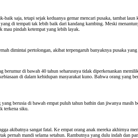
-baik saja, tetapi sejak keduanya gemar mencari pusaka, tambat laun 
umah yang di tempati tak lebih baik dari kandang kambing. Meski mena
dak mau pindah ketempat yang lebih layak.
ernah dimintai pertolongan, akibat terpengaruh banyaknya pusaka yang
ang berumur di bawah 40 tahun seharusnya tidak diperkenankan memiliki 
 kebiasaan di dalam kehidupan masyarakat kuno. Bahwa orang yang ber
yang berusia di bawah empat puluh tahun bathin dan jiwanya masih be
k terkena siku.
ga akibatnya sangat fatal. Ke empat orang anak mereka akhirnya mender
tak pernah mandi selama setahun. Rambutnya yang dulu indah dan panj