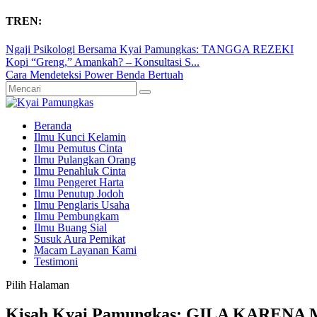
TREN:
Ngaji Psikologi Bersama Kyai Pamungkas: TANGGA REZEKI
Kopi “Greng,” Amankah? – Konsultasi S...
Cara Mendeteksi Power Benda Bertuah
Beranda
Ilmu Kunci Kelamin
Ilmu Pemutus Cinta
Ilmu Pulangkan Orang
Ilmu Penahluk Cinta
Ilmu Pengeret Harta
Ilmu Penutup Jodoh
Ilmu Penglaris Usaha
Ilmu Pembungkam
Ilmu Buang Sial
Susuk Aura Pemikat
Macam Layanan Kami
Testimoni
Pilih Halaman
Kisah Kyai Pamungkas: GILA KAREN