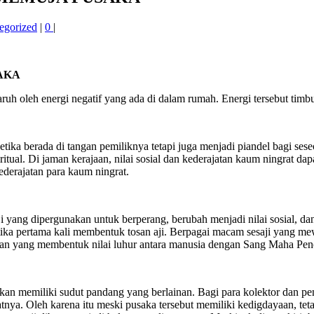
egorized
|
0
|
SAKA
ruh oleh energi negatif yang ada di dalam rumah. Energi tersebut tim
ika berada di tangan pemiliknya tetapi juga menjadi piandel bagi seseo
piritual. Di jaman kerajaan, nilai sosial dan kederajatan kaum ningrat da
ederajatan para kaum ningrat.
 aji yang dipergunakan untuk berperang, berubah menjadi nilai sosial, d
tika pertama kali membentuk tosan aji. Berpagai macam sesaji yang m
dasan yang membentuk nilai luhur antara manusia dengan Sang Maha Pe
an memiliki sudut pandang yang berlainan. Bagi para kolektor dan pengg
ya. Oleh karena itu meski pusaka tersebut memiliki kedigdayaan, tetapi