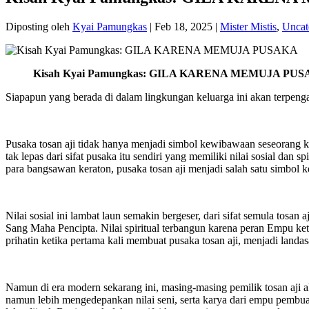
Diposting oleh
Kyai Pamungkas
|
Feb 18, 2025
|
Mister Mistis
,
Uncat
Kisah Kyai Pamungkas: GILA KARENA MEMUJA PU
Siapapun yang berada di dalam lingkungan keluarga ini akan terpenga
Pusaka tosan aji tidak hanya menjadi simbol kewibawaan seseorang ket
tak lepas dari sifat pusaka itu sendiri yang memiliki nilai sosial dan s
para bangsawan keraton, pusaka tosan aji menjadi salah satu simbol k
Nilai sosial ini lambat laun semakin bergeser, dari sifat semula tosan
Sang Maha Pencipta. Nilai spiritual terbangun karena peran Empu ke
prihatin ketika pertama kali membuat pusaka tosan aji, menjadi lan
Namun di era modern sekarang ini, masing-masing pemilik tosan aji ak
namun lebih mengedepankan nilai seni, serta karya dari empu pembuatn