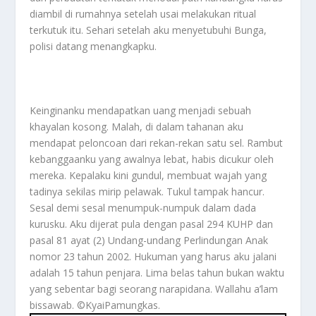
diambil di rumahnya setelah usai melakukan ritual
terkutuk itu. Sehari setelah aku menyetubuhi Bunga,
polisi datang menangkapku.
Keinginanku mendapatkan uang menjadi sebuah
khayalan kosong. Malah, di dalam tahanan aku
mendapat peloncoan dari rekan-rekan satu sel. Rambut
kebanggaanku yang awalnya lebat, habis dicukur oleh
mereka. Kepalaku kini gundul, membuat wajah yang
tadinya sekilas mirip pelawak. Tukul tampak hancur.
Sesal demi sesal menumpuk-numpuk dalam dada
kurusku. Aku dijerat pula dengan pasal 294 KUHP dan
pasal 81 ayat (2) Undang-undang Perlindungan Anak
nomor 23 tahun 2002. Hukuman yang harus aku jalani
adalah 15 tahun penjara. Lima belas tahun bukan waktu
yang sebentar bagi seorang narapidana. Wallahu a’lam
bissawab. ©️KyaiPamungkas.