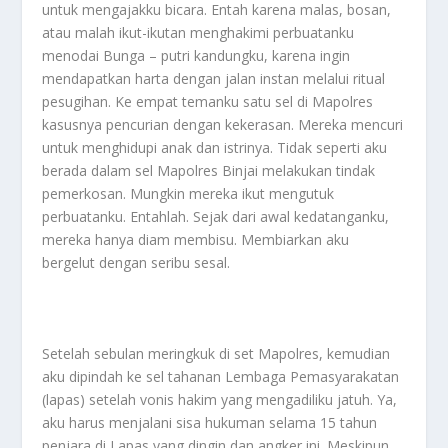
untuk mengajakku bicara. Entah karena malas, bosan,
atau malah ikut-ikutan menghakimi perbuatanku
menodai Bunga – putri kandungku, karena ingin
mendapatkan harta dengan jalan instan melalui ritual
pesugihan. Ke empat temanku satu sel di Mapolres
kasusnya pencurian dengan kekerasan. Mereka mencuri
untuk menghidupi anak dan istrinya. Tidak seperti aku
berada dalam sel Mapolres Binjai melakukan tindak
pemerkosan. Mungkin mereka ikut mengutuk
perbuatanku. Entahlah. Sejak dari awal kedatanganku,
mereka hanya diam membisu. Membiarkan aku
bergelut dengan seribu sesal.
Setelah sebulan meringkuk di set Mapolres, kemudian
aku dipindah ke sel tahanan Lembaga Pemasyarakatan
(lapas) setelah vonis hakim yang mengadiliku jatuh. Ya,
aku harus menjalani sisa hukuman selama 15 tahun
penjara di Lapas yang dingin dan angker ini. Meskipun