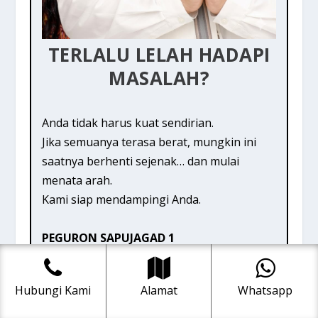
TERLALU LELAH HADAPI
MASALAH?
Anda tidak harus kuat sendirian.
Jika semuanya terasa berat, mungkin ini
saatnya berhenti sejenak… dan mulai
menata arah.
Kami siap mendampingi Anda.
PEGURON SAPUJAGAD 1
(Kyai Pamungkas)
Jl. Raya Condet, Gang Kweni No.31, RT
Hubungi Kami
Alamat
Whatsapp
01/RW 03, Balekambang, Kramat Jati,
Jakarta Timur 13530