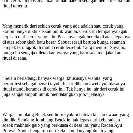
dari ceruk ini biasanya akan dimanfaatkan sebagai media melakukan
ritual tertentu.
Yang menarik dari sekian ceruk yang ada adalah satu ceruk yang
konon hanya dikhususkan untuk wanita. Ceruk ini tempatnya agak
terpisah dari ceruk yang lain. Posisinya agak berada di atas, tepatnya
di atas sebongkah batu besar. Sebuat sesaji berupa bunga setaman
tampak teronggok di mulut ceruk tersebut. Yang menurut Suyatno,
bunga itu sengaja diletakkan warga yang baru saja menjalankan
ritual di sana.
“Selain berladang, banyak warga, khususnya wanita, yang
berprofesi sebagai penari tayub, biar kelihatan awet ayu, biasanya
ritual mandi keramas di ceruk ini. Tak hanya itu, air dari ceruk ini
juga sangat ampuh untuk mendatangkan job,” jelasnya.
Warga Jomblang Betek sendiri meyakini bahwa keistimewaan yang
dimiliki Sendang Jomblang Betek ini tak lepas dari keberadaan
sosok makhluk gaib yang berkuasa di desa itu, yaitu Raden Ayu
Prawan Sunti. Pengaruh dari kekuatan danyang itulah yang