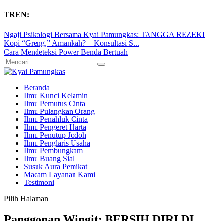
TREN:
Ngaji Psikologi Bersama Kyai Pamungkas: TANGGA REZEKI
Kopi “Greng,” Amankah? – Konsultasi S...
Cara Mendeteksi Power Benda Bertuah
Beranda
Ilmu Kunci Kelamin
Ilmu Pemutus Cinta
Ilmu Pulangkan Orang
Ilmu Penahluk Cinta
Ilmu Pengeret Harta
Ilmu Penutup Jodoh
Ilmu Penglaris Usaha
Ilmu Pembungkam
Ilmu Buang Sial
Susuk Aura Pemikat
Macam Layanan Kami
Testimoni
Pilih Halaman
Panggonan Wingit: BERSIH DIRI DI