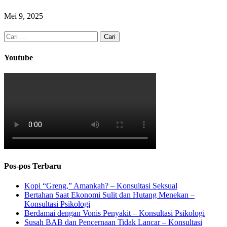
Mei 9, 2025
Cari
untuk:
Youtube
Pos-pos Terbaru
Kopi “Greng,” Amankah? – Konsultasi Seksual
Bertahan Saat Ekonomi Sulit dan Hutang Menekan –
Konsultasi Psikologi
Berdamai dengan Vonis Penyakit – Konsultasi Psikologi
Susah BAB dan Pencernaan Tidak Lancar – Konsultasi