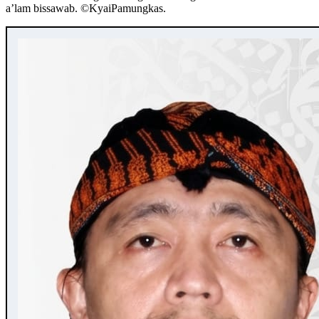
a’lam bissawab. ©️KyaiPamungkas.