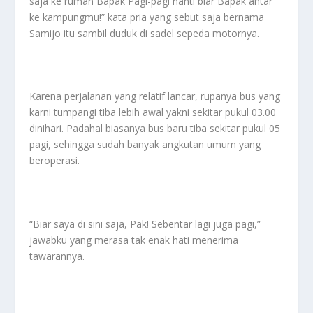
saja ke rumah Bapak Pagi-pagi nanti biar Bapak antar
ke kampungmu!” kata pria yang sebut saja bernama
Samijo itu sambil duduk di sadel sepeda motornya.
Karena perjalanan yang relatif lancar, rupanya bus yang
karni tumpangi tiba lebih awal yakni sekitar pukul 03.00
dinihari. Padahal biasanya bus baru tiba sekitar pukul 05
pagi, sehingga sudah banyak angkutan umum yang
beroperasi.
“Biar saya di sini saja, Pak! Sebentar lagi juga pagi,”
jawabku yang merasa tak enak hati menerima
tawarannya.