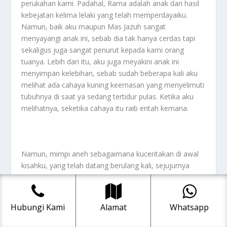
perukahan kami. Padahal, Rama adalah anak dari hasil
kebejatan kelima lelaki yang telah memperdayaiku.
Namun, baik aku maupun Mas Jazuh sangat
menyayangi anak ini, sebab dia tak hanya cerdas tapi
sekaligus juga sangat penurut kepada kami orang
tuanya. Lebih dari itu, aku juga meyakini anak ini
menyimpan kelebihan, sebab sudah beberapa kali aku
melihat ada cahaya kuning keemasan yang menyelimuti
tubuhnya di saat ya sedang tertidur pulas. Ketika aku
melihatnya, seketika cahaya itu raib entah kemana.
Namun, mimpi aneh sebagaimana kuceritakan di awal
kisahku, yang telah datang berulang kali, sejujurnya
sangat membuatku cemas. Aku merasa sangat takut
akan terjadi sesuatu yang buruk pada diri Rama. Aku tak
ingin kehilangan anakku, apalagi jika ternyata
Hubungi Kami
Alamat
Whatsapp
kematiannya berhubungan dengan apa yang disebut
sebagai tumbal, seperti ancaman perempuan hamil