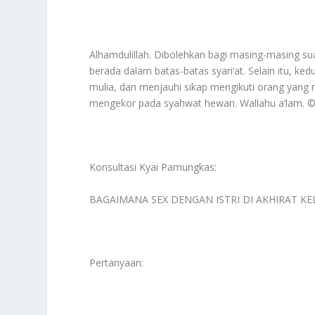
Alhamdulillah. Dibolehkan bagi masing-masing su
berada dalam batas-batas syari’at. Selain itu, k
mulia, dan menjauhi sikap mengikuti orang yang
mengekor pada syahwat hewan. Wallahu a’lam. 
Konsultasi Kyai Pamungkas:
BAGAIMANA SEX DENGAN ISTRI DI AKHIRAT KE
Pertanyaan: