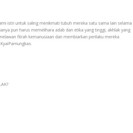
ami istri untuk saling menikmati tubuh mereka satu sama lain selama
eduanya pun harus memelihara adab dan etika yang tinggi, akhlak yang
 melawan fitrah kemanusiaan dan membiarkan perilaku mereka
©️KyaiPamungkas.
LAK?