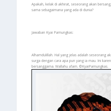
Apakah, kelak di akhirat, seseorang akan bersan
sama sebagaimana yang ada di dunia?
Jawaban Kyai Pamungkas:
Alhamdulillah. Hal yang jelas adalah seseorang 
surga dengan cara apa pun yang ia mau. Ini kare
bersanggama. Wallahu a’lam. ©️KyaiPamungkas.