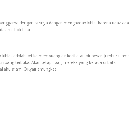
sanggama dengan istrinya dengan menghadap kiblat karena tidak ad
adalah dibolehkan.
 kiblat adalah ketika membuang air kecil atau air besar. Jumhur ulam
i ruang terbuka. Akan tetapi, bagi mereka yang berada di balik
Wallahu a’lam. ©️KyaiPamungkas.