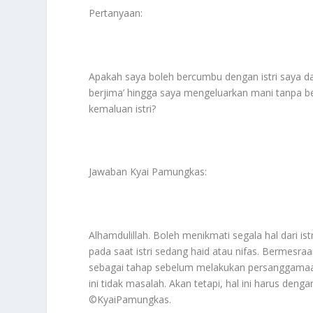
Pertanyaan:
Apakah saya boleh bercumbu dengan istri saya d
berjima’ hingga saya mengeluarkan mani tanpa b
kemaluan istri?
Jawaban Kyai Pamungkas:
Alhamdulillah. Boleh menikmati segala hal dari i
pada saat istri sedang haid atau nifas. Bermesraa
sebagai tahap sebelum melakukan persanggamaan. 
ini tidak masalah. Akan tetapi, hal ini harus denga
©️KyaiPamungkas.