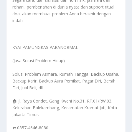
segala cara, dari sisi fisik dan non fisik, jasmani dan
rohani, pembenahan di dunia nyata dan support ritual
doa, akan membuat problem Anda berakhir dengan
indah.
KYAI PAMUNGKAS PARANORMAL
(Jasa Solusi Problem Hidup)
Solusi Problem Asmara, Rumah Tangga, Backup Usaha,
Backup Karir, Backup Aura Pemikat, Pagar Diri, Bersih
Diri, Jual Beli, dll.
🏠 Jl. Raya Condet, Gang Kweni No.31, RT.01/RW.03,
Kelurahan Balekambang, Kecamatan Kramat Jati, Kota
Jakarta Timur.
☎️ 0857-4646-8080