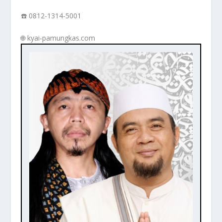
☎️ 0812-1314-5001
🌐 kyai-pamungkas.com