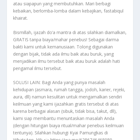
atau siapapun yang membutuhkan. Mari berbagi
kebaikan, berlomba-lomba dalam kebajikan, fastabiqul
khairat.
Bismillah, ijazah do’a mantra di atas silahkan diamalkan,
GRATIS tanpa biaya/mahar penebus! Sebagai darma
bakti kami untuk kemanusiaan. Tolong digunakan
dengan bijak, tidak ada ilmu baik atau buruk, yang
menjadikan ilmu tersebut baik atau buruk adalah hati
pengamal ilmu tersebut.
SOLUSI LAIN: Bagi Anda yang punya masalah
kehidupan (asmara, rumah tangga, jodoh, karier, rejeki,
aura, dll) namun kesulitan untuk mengamalkan sendiri
keilmuan yang kami ijazahkan gratis tersebut di atas
karena berbagai alasan (sibuk, tidak bisa, takut, dll),
kami siap membantu menuntaskan masalah Anda
(dengan hitungan biaya ritual/mahar penebus keilmuan
tentunya). Silahkan hubungi Kyai Pamungkas di
WhatsApp, klik 👉 https://wa.me/6286746468080