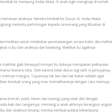
kernbali ke Kampung Kedai Muka. Si anak ingin menginap di rumah
ti kemauan anaknya. Mereka kembali ke Dusun VI, Kedai Muka.
angsung meminta pertolongan kepada seseorang yang dituakan di
bermeditasi untuk melakukan penerawangan secara batin, dia meliha
uti si ibu dan anaknya dari belakang. Makhluk itu agaknya
 makhluk gaib berwujud monyet itu dulunya merupakan peliharaan
ama Wanara Seta. Oleh karena tidak diurus lagi oleh si pemujanya,
n mencari mangsa. Tujuannya tak lain dan tak bukan adalah agar
kan kembali orang yang mau memeliharanya dengan cara memuja
na (merah, putih, hitam dan kuning) yang telah diisi dengan
pada kaki dan tangannya, memang si anak akhirnya berangsur-angsu
ah ibu dan anaknya tenang, mereka kembali pulang kekampung