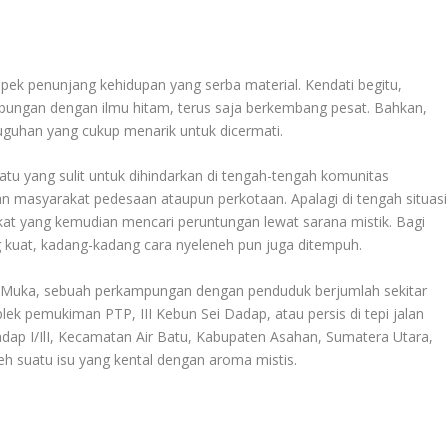
ek penunjang kehidupan yang serba material. Kendati begitu,
bungan dengan ilmu hitam, terus saja berkembang pesat. Bahkan,
suguhan yang cukup menarik untuk dicermati.
tu yang sulit untuk dihindarkan di tengah-tengah komunitas
n masyarakat pedesaan ataupun perkotaan. Apalagi di tengah situasi
at yang kemudian mencari peruntungan lewat sarana mistik. Bagi
 kuat, kadang-kadang cara nyeleneh pun juga ditempuh.
dai Muka, sebuah perkampungan dengan penduduk berjumlah sekitar
k pemukiman PTP, III Kebun Sei Dadap, atau persis di tepi jalan
adap I/IlI, Kecamatan Air Batu, Kabupaten Asahan, Sumatera Utara,
leh suatu isu yang kental dengan aroma mistis.