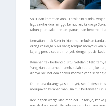
Sakit dan kematian anak Totok dinilai tidak waj
lagi, sekitar dua minggu kemudian, keluarga Suk
tahun jatuh sakit demam panas, dan beberapa ha
Kematian anak Sukir ini kian menimbulkan tanda 
orang keluarga Sukir yang sempat menyaksikan hal
kejang persis seperti monyet, dengan posisi kedu
Kanehan tak berhenti di situ. Setelah diteliti ter
Yang kian bertambah aneh, salah seorang keluarg
dirinya melihat ada seekor monyet yang sedang 
Dari mana datangnya si monyet, sebab desa itu s
merupakan kerabat manusia itu? Pertanyaan i ini
Kecurigaan warga kian menjadi. Pasalnya, ketika j
rumah duka, waktu itu ada seorang ibu yang masih