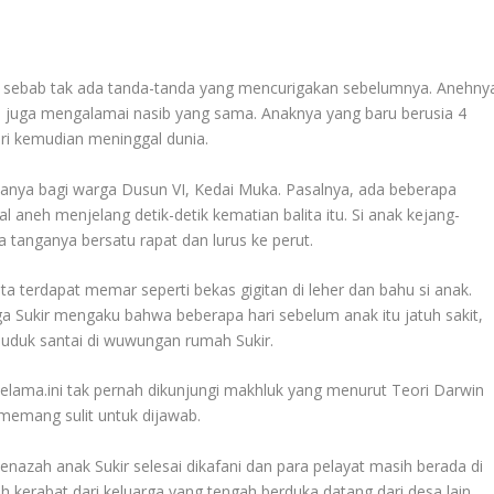
ar, sebab tak ada tanda-tanda yang mencurigakan sebelumnya. Anehny
ir, juga mengalamai nasib yang sama. Anaknya yang baru berusia 4
ri kemudian meninggal dunia.
tanya bagi warga Dusun VI, Kedai Muka. Pasalnya, ada beberapa
 aneh menjelang detik-detik kematian balita itu. Si anak kejang-
a tanganya bersatu rapat dan lurus ke perut.
nyata terdapat memar seperti bekas gigitan di leher dan bahu si anak.
a Sukir mengaku bahwa beberapa hari sebelum anak itu jatuh sakit,
duduk santai di wuwungan rumah Sukir.
elama.ini tak pernah dikunjungi makhluk yang menurut Teori Darwin
 memang sulit untuk dijawab.
enazah anak Sukir selesai dikafani dan para pelayat masih berada di
 kerabat dari keluarga yang tengah berduka datang dari desa lain