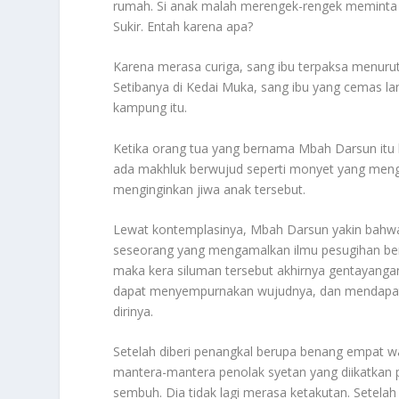
rumah. Si anak malah merengek-rengek meminta 
Sukir. Entah karena apa?
Karena merasa curiga, sang ibu terpaksa menuru
Setibanya di Kedai Muka, sang ibu yang cemas l
kampung itu.
Ketika orang tua yang bernama Mbah Darsun itu 
ada makhluk berwujud seperti monyet yang mengik
menginginkan jiwa anak tersebut.
Lewat kontemplasinya, Mbah Darsun yakin bahwa
seseorang yang mengamalkan ilmu pesugihan bern
maka kera siluman tersebut akhirnya gentayanga
dapat menyempurnakan wujudnya, dan mendapat
dirinya.
Setelah diberi penangkal berupa benang empat war
mantera-mantera penolak syetan yang diikatkan 
sembuh. Dia tidak lagi merasa ketakutan. Setel