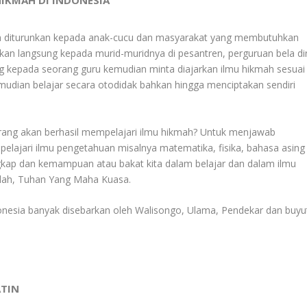
IKMAH DI INDONESIA
an diturunkan kepada anak-cucu dan masyarakat yang membutuhkan
kan langsung kepada murid-muridnya di pesantren, perguruan bela dir
 kepada seorang guru kemudian minta diajarkan ilmu hikmah sesuai
mudian belajar secara otodidak bahkan hingga menciptakan sendiri
rang akan berhasil mempelajari ilmu hikmah? Untuk menjawab
pelajari ilmu pengetahuan misalnya matematika, fisika, bahasa asing
gkap dan kemampuan atau bakat kita dalam belajar dan dalam ilmu
Allah, Tuhan Yang Maha Kuasa.
donesia banyak disebarkan oleh Walisongo, Ulama, Pendekar dan buyu
ATIN