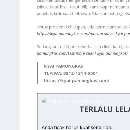
kesulitan untuk mengamalkan sendiri keilmuan yan
(sibuk, tidak bisa, takut, dll), kami siap memba
penebus keilmuan tentunya). Silahkan hubungi K
Untuk problem kehidupan, ada bermacam solusi keil
https://kyai-pamungkas.com/macam-solusi-kyai-p
Sedangkan testimoni keberhasilan client kami, bisa 
pamungkas.com/testimoni-client-kyai-pamungkas/
KYAI PAMUNGKAS
TLP/WA: 0812-1314-5001
https://kyai-pamungkas.com/
TERLALU LE
Anda tidak harus kuat sendirian.