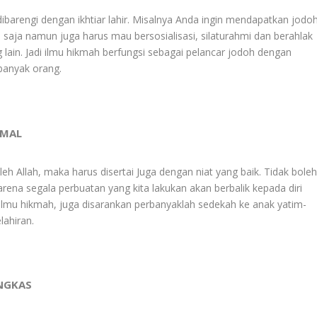
dibarengi dengan ikhtiar lahir. Misalnya Anda ingin mendapatkan jodoh
aja namun juga harus mau bersosialisasi, silaturahmi dan berahlak
g lain. Jadi ilmu hikmah berfungsi sebagai pelancar jodoh dengan
 banyak orang.
IMAL
eh Allah, maka harus disertai Juga dengan niat yang baik. Tidak bole
ena segala perbuatan yang kita lakukan akan berbalik kepada diri
 ilmu hikmah, juga disarankan perbanyaklah sedekah ke anak yatim-
lahiran.
UNGKAS