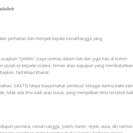
ululloh
kin perhatian dan menjadi kepala rumahtangga yang
ucapkan “Qobiltu” (saya terima) dalam hati dan juga tulis di kolom
alan ijazah ini kepada sodara, teman atau siapapun yang membutuhkan
jikan, fastabiqul khairat.
iamalkan, GRATIS tanpa biaya/mahar penebus! Sebagai darma bakti kam
, tidak ada ilmu baik atau buruk, yang menjadikan ilmu tersebut bai
upan (asmara, rumah tangga, jodoh, karier, rejeki, aura, dll) namun