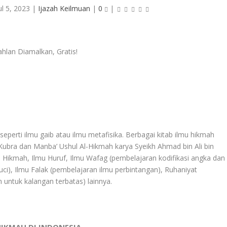
ul 5, 2023
|
Ijazah Keilmuan
|
0
|
eperti ilmu gaib atau ilmu metafisika. Berbagai kitab ilmu hikmah
-Kubra dan Manba’ Ushul Al-Hikmah karya Syeikh Ahmad bin Ali bin
u Hikmah, Ilmu Huruf, Ilmu Wafag (pembelajaran kodifikasi angka dan
ci), Ilmu Falak (pembelajaran ilmu perbintangan), Ruhaniyat
an untuk kalangan terbatas) lainnya.