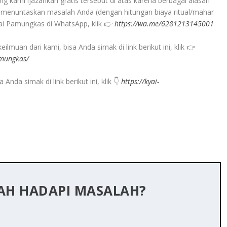
g kami ijazahkan gratis tersebut di atas karena berbagai alasan
ntu menuntaskan masalah Anda (dengan hitungan biaya ritual/mahar
yai Pamungkas di WhatsApp, klik 👉
https://wa.me/6281213145001
muan dari kami, bisa Anda simak di link berikut ini, klik 👉
amungkas/
Anda simak di link berikut ini, klik 👇
https://kyai-
LAH HADAPI MASALAH?