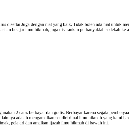
us disertai Juga dengan niat yang baik. Tidak boleh ada niat untuk m
asilan belajar ilmu hikmah, juga disarankan perbanyaklah sedekah ke a
an 2 cara: berbayar dan gratis. Berbayar karena segala pembiayaan a
si lainnya adalah mengamalkan sendiri ritual ilmu hikmah yang kami ija
mak, pelajari dan amalkan ijazah ilmu hikmah di bawah ini.