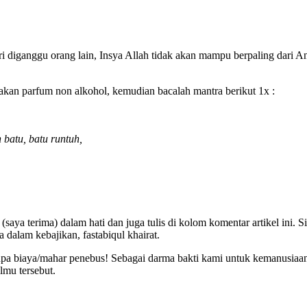
 istri diganggu orang lain, Insya Allah tidak akan mampu berpaling dar
nakan parfum non alkohol, kemudian bacalah mantra berikut 1x :
 batu, batu runtuh,
aya terima) dalam hati dan juga tulis di kolom komentar artikel ini. S
alam kebajikan, fastabiqul khairat.
anpa biaya/mahar penebus! Sebagai darma bakti kami untuk kemanusiaan.
lmu tersebut.