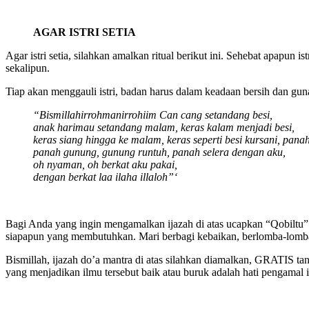
AGAR ISTRI SETIA
Agar istri setia, silahkan amalkan ritual berikut ini. Sehebat apapun
sekalipun.
Tiap akan menggauli istri, badan harus dalam keadaan bersih dan gu
“Bismillahirrohmanirrohiim Can cang setandang besi,
anak harimau setandang malam, keras kalam menjadi besi,
keras siang hingga ke malam, keras seperti besi kursani, panah
panah gunung, gunung runtuh, panah selera dengan aku,
oh nyaman, oh berkat aku pakai,
dengan berkat laa ilaha illaloh”‘
Bagi Anda yang ingin mengamalkan ijazah di atas ucapkan “Qobiltu” (s
siapapun yang membutuhkan. Mari berbagi kebaikan, berlomba-lomba d
Bismillah, ijazah do’a mantra di atas silahkan diamalkan, GRATIS t
yang menjadikan ilmu tersebut baik atau buruk adalah hati pengamal i