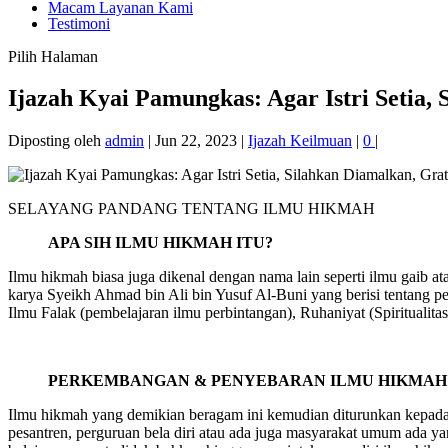
Macam Layanan Kami
Testimoni
Pilih Halaman
Ijazah Kyai Pamungkas: Agar Istri Setia, 
Diposting oleh
admin
|
Jun 22, 2023
|
Ijazah Keilmuan
|
0
|
SELAYANG PANDANG TENTANG ILMU HIKMAH
APA SIH ILMU HIKMAH ITU?
Ilmu hikmah biasa juga dikenal dengan nama lain seperti ilmu gaib 
karya Syeikh Ahmad bin Ali bin Yusuf Al-Buni yang berisi tentang p
Ilmu Falak (pembelajaran ilmu perbintangan), Ruhaniyat (Spiritualitas
PERKEMBANGAN & PENYEBARAN ILMU HIKMAH 
Ilmu hikmah yang demikian beragam ini kemudian diturunkan kepada
pesantren, perguruan bela diri atau ada juga masyarakat umum ada 