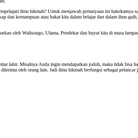
ah.
empelajari ilmu hikmah? Untuk menjawab pertanyaan ini hakekatnya sa
ngkap dan kemampuan atau bakat kita dalam belajar dan dalam ilmu gai
barkan oleh Walisongo, Ulama, Pendekar dan buyut kita di masa lampa
ikhtiar lahir. Misalnya Anda ingin mendapatkan jodoh, maka tidak bis
ah diterima oleh orang lain. Jadi ilmu hikmah berfungsi sebagai pelanca