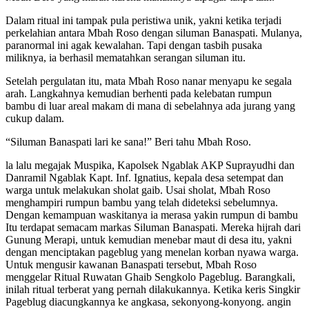
Dalam ritual ini tampak pula peristiwa unik, yakni ketika terjadi
perkelahian antara Mbah Roso dengan siluman Banaspati. Mulanya,
paranormal ini agak kewalahan. Tapi dengan tasbih pusaka
miliknya, ia berhasil mematahkan serangan siluman itu.
Setelah pergulatan itu, mata Mbah Roso nanar menyapu ke segala
arah. Langkahnya kemudian berhenti pada kelebatan rumpun
bambu di luar areal makam di mana di sebelahnya ada jurang yang
cukup dalam.
“Siluman Banaspati lari ke sana!” Beri tahu Mbah Roso.
la lalu megajak Muspika, Kapolsek Ngablak AKP Suprayudhi dan
Danramil Ngablak Kapt. Inf. Ignatius, kepala desa setempat dan
warga untuk melakukan sholat gaib. Usai sholat, Mbah Roso
menghampiri rumpun bambu yang telah dideteksi sebelumnya.
Dengan kemampuan waskitanya ia merasa yakin rumpun di bambu
Itu terdapat semacam markas Siluman Banaspati. Mereka hijrah dari
Gunung Merapi, untuk kemudian menebar maut di desa itu, yakni
dengan menciptakan pageblug yang menelan korban nyawa warga.
Untuk mengusir kawanan Banaspati tersebut, Mbah Roso
menggelar Ritual Ruwatan Ghaib Sengkolo Pageblug. Barangkali,
inilah ritual terberat yang pernah dilakukannya. Ketika keris Singkir
Pageblug diacungkannya ke angkasa, sekonyong-konyong. angin