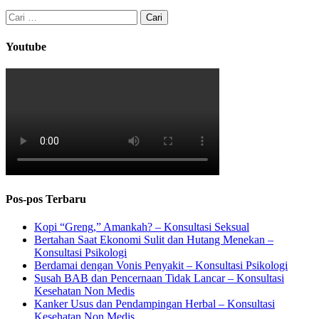
Cari
untuk:
Youtube
Pos-pos Terbaru
Kopi “Greng,” Amankah? – Konsultasi Seksual
Bertahan Saat Ekonomi Sulit dan Hutang Menekan –
Konsultasi Psikologi
Berdamai dengan Vonis Penyakit – Konsultasi Psikologi
Susah BAB dan Pencernaan Tidak Lancar – Konsultasi
Kesehatan Non Medis
Kanker Usus dan Pendampingan Herbal – Konsultasi
Kesehatan Non Medis