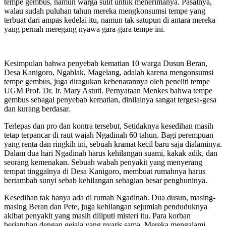
tempe gembus, namun warga sulit untuk menerimanya. Pasalnya,
walau sudah puluhan tahun mereka mengkonsumsi tempe yang
terbuat dari ampas kedelai itu, namun tak satupun di antara mereka
yang pernah meregang nyawa gara-gara tempe ini.
Kesimpulan bahwa penyebab kematian 10 warga Dusun Beran,
Desa Kanigoro, Ngablak, Magelang, adalah karena mengonsumsi
tempe gembus, juga diragukan kebenarannya oleh peneliti tempe
UGM Prof. Dr. Ir. Mary Astuti. Pernyataan Menkes bahwa tempe
gembus sebagai penyebab kematian, dinilainya sangat tergesa-gesa
dan kurang berdasar.
Terlepas dan pro dan kontra tersebut, Setidaknya kesedihan masih
tetap terpancar di raut wajah Ngadinah 60 tahun. Bagi perempuan
yang renta dan ringkih ini, sebuah kramat kecil baru saja dialaminya.
Dalam dua hari Ngadinah harus kehilangan suami, kakak adik, dan
seorang kemenakan. Sebuah wabah penyakit yang menyerang
tempat tinggalnya di Desa Kanigoro, membuat rumahnya harus
bertambah sunyi sebab kehilangan sebagian besar penghuninya.
Kesedihan tak hanya ada di rumah Ngadinah. Dua dusun, masing-
masing Beran dan Pete, juga kehilangan sejumlah penduduknya
akibat penyakit yang masih diliputi misteri itu. Para korban
berjatuhan dengan gejala yang nyaris sama. Mereka mengalami