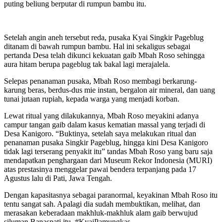
puting beliung berputar di rumpun bambu itu.
Setelah angin aneh tersebut reda, pusaka Kyai Singkir Pageblug
ditanam di bawah rumpun bambu. Hal ini sekaligus sebagai
pertanda Desa telah dikunci kekuatan gaib Mbah Roso sehingga
aura hitam berupa pageblug tak bakal lagi merajalela.
Selepas penanaman pusaka, Mbah Roso membagi berkarung-
karung beras, berdus-dus mie instan, bergalon air mineral, dan uang
tunai jutaan rupiah, kepada warga yang menjadi korban.
Lewat ritual yang dilakukannya, Mbah Roso meyakini adanya
campur tangan gaib dalam kasus kematian massal yang terjadi di
Desa Kanigoro. “Buktinya, setelah saya melakukan ritual dan
penanaman pusaka Singkir Pageblug, hingga kini Desa Kanigoro
tidak lagi terserang penyakit itu” tandas Mbah Roso yang baru saja
mendapatkan penghargaan dari Museum Rekor Indonesia (MURI)
atas prestasinya menggelar pawai bendera terpanjang pada 17
Agustus lalu di Pati, Jawa Tengah.
Dengan kapasitasnya sebagai paranormal, keyakinan Mbah Roso itu
tentu sangat sah. Apalagi dia sudah membuktikan, melihat, dan
merasakan keberadaan makhluk-makhluk alam gaib berwujud
siluman Banaspati itu. #KyaiPamungkas