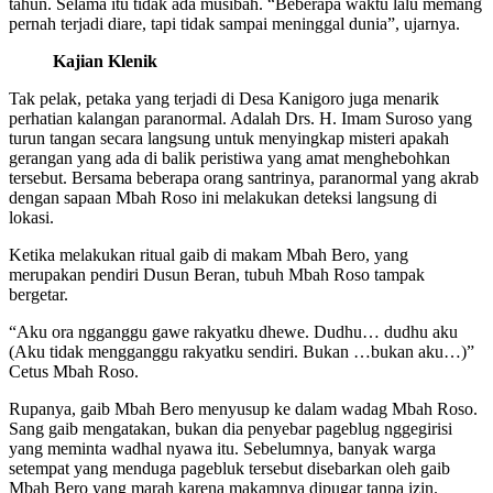
tahun. Selama itu tidak ada musibah. “Beberapa waktu lalu memang
pernah terjadi diare, tapi tidak sampai meninggal dunia”, ujarnya.
Kajian Klenik
Tak pelak, petaka yang terjadi di Desa Kanigoro juga menarik
perhatian kalangan paranormal. Adalah Drs. H. Imam Suroso yang
turun tangan secara langsung untuk menyingkap misteri apakah
gerangan yang ada di balik peristiwa yang amat menghebohkan
tersebut. Bersama beberapa orang santrinya, paranormal yang akrab
dengan sapaan Mbah Roso ini melakukan deteksi langsung di
lokasi.
Ketika melakukan ritual gaib di makam Mbah Bero, yang
merupakan pendiri Dusun Beran, tubuh Mbah Roso tampak
bergetar.
“Aku ora ngganggu gawe rakyatku dhewe. Dudhu… dudhu aku
(Aku tidak mengganggu rakyatku sendiri. Bukan …bukan aku…)”
Cetus Mbah Roso.
Rupanya, gaib Mbah Bero menyusup ke dalam wadag Mbah Roso.
Sang gaib mengatakan, bukan dia penyebar pageblug nggegirisi
yang meminta wadhal nyawa itu. Sebelumnya, banyak warga
setempat yang menduga pagebluk tersebut disebarkan oleh gaib
Mbah Bero yang marah karena makamnya dipugar tanpa izin.