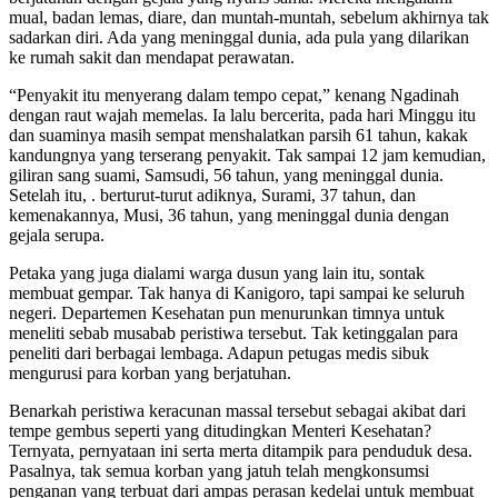
mual, badan lemas, diare, dan muntah-muntah, sebelum akhirnya tak
sadarkan diri. Ada yang meninggal dunia, ada pula yang dilarikan
ke rumah sakit dan mendapat perawatan.
“Penyakit itu menyerang dalam tempo cepat,” kenang Ngadinah
dengan raut wajah memelas. Ia lalu bercerita, pada hari Minggu itu
dan suaminya masih sempat menshalatkan parsih 61 tahun, kakak
kandungnya yang terserang penyakit. Tak sampai 12 jam kemudian,
giliran sang suami, Samsudi, 56 tahun, yang meninggal dunia.
Setelah itu, . berturut-turut adiknya, Surami, 37 tahun, dan
kemenakannya, Musi, 36 tahun, yang meninggal dunia dengan
gejala serupa.
Petaka yang juga dialami warga dusun yang lain itu, sontak
membuat gempar. Tak hanya di Kanigoro, tapi sampai ke seluruh
negeri. Departemen Kesehatan pun menurunkan timnya untuk
meneliti sebab musabab peristiwa tersebut. Tak ketinggalan para
peneliti dari berbagai lembaga. Adapun petugas medis sibuk
mengurusi para korban yang berjatuhan.
Benarkah peristiwa keracunan massal tersebut sebagai akibat dari
tempe gembus seperti yang ditudingkan Menteri Kesehatan?
Ternyata, pernyataan ini serta merta ditampik para penduduk desa.
Pasalnya, tak semua korban yang jatuh telah mengkonsumsi
penganan yang terbuat dari ampas perasan kedelai untuk membuat