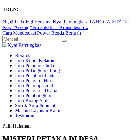
TREN:
Ngaji Psikologi Bersama Kyai Pamungkas: TANGGA REZEKI
Kopi “Greng,” Amankah? – Konsultasi S...
Cara Mendeteksi Power Benda Bertuah
Beranda
Ilmu Kunci Kelamin
Ilmu Pemutus Cinta
Ilmu Pulangkan Orang
Ilmu Penahluk Cinta
Ilmu Pengeret Harta
Ilmu Penutup Jodoh
Ilmu Penglaris Usaha
Ilmu Pembungkam
Ilmu Buang Sial
Susuk Aura Pemikat
Macam Layanan Kami
Testimoni
Pilih Halaman
MISTERI PETAKA DI DESA