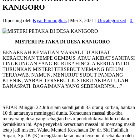
KANIGORO
Diposting oleh
Kyai Pamungkas
|
Mei 3, 2021
|
Uncategorized
|
0
|
MISTERI PETAKA DI DESA KANIGORO
BENARKAH KEMATIAN MASSAL ITU AKIBAT
KERACUNAN TEMPE GEMBUS, ATAU AKIBAT SANITASI
LINGKUNGAN YANG BURUK? HINGGA BERITA INI DI
TURUNKAN MISTERI TERSEBUT MEMANG BELUM
TERJAWAB. NAMUN, MENURUT SUDUT PANDANG
KLENIK, WABAH TERSEBUT JUSTERU AKIBAT ULAH
BANASPATI. BAGAIMANA YANG SEBENARNYA…?
SEJAK Minggu 22 Juli silam sudah jatuh 33 orang korban, bahkan
10 di antaranya meninggal dunia. Keracunan massal tiba-tiba
menyerang desa yang sebagian besar penduduknya hidup dalam
kemiskinan ini. Apa penyebab keracunan massal ini memang masih
tetap jadi misteri. Walau Menteri Kesehatan Dr. dr. Siti Fadhilah
Supari, Sp. JK (K) mengklaim keracunan tersebut disebabkan oleh