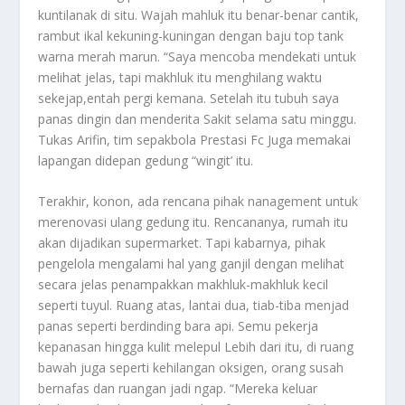
kuntilanak di situ. Wajah mahluk itu benar-benar cantik,
rambut ikal kekuning-kuningan dengan baju top tank
warna merah marun. “Saya mencoba mendekati untuk
melihat jelas, tapi makhluk itu menghilang waktu
sekejap,entah pergi kemana. Setelah itu tubuh saya
panas dingin dan menderita Sakit selama satu minggu.
Tukas Arifin, tim sepakbola Prestasi Fc Juga memakai
lapangan didepan gedung “wingit’ itu.
Terakhir, konon, ada rencana pihak nanagement untuk
merenovasi ulang gedung itu. Rencananya, rumah itu
akan dijadikan supermarket. Tapi kabarnya, pihak
pengelola mengalami hal yang ganjil dengan melihat
secara jelas penampakkan makhluk-makhluk kecil
seperti tuyul. Ruang atas, lantai dua, tiab-tiba menjad
panas seperti berdinding bara api. Semu pekerja
kepanasan hingga kulit melepul Lebih dari itu, di ruang
bawah juga seperti kehilangan oksigen, orang susah
bernafas dan ruangan jadi ngap. “Mereka keluar