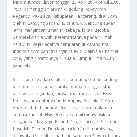
Malam Jum’at Kliwon tanggal 23 April 2004 pukul 23.00
ritual pemanggilan arwah di gedung Kebayoran
Regency, Pakujaya, kabupaten Tangerang, dilakukan
oleh Ki Landung Sepan, 43 tahun. Ki Landung sudah
lama mengincar rumah ini sebagai lokasi ujicoba
pendeteksian arwah. Ketertarikannya pada “rumah
hantu” itu sejak adanya pemuatan di Paranormal-
Indonsia.com dan tayangan televisi Malaysia Channel
One, yang ditontonnya di Kuala Lumpur, lima bulan
yang lalu.
Sulit dipercaya dan seakan diada-ada, bila Ki Landung
dan teman-teman berjumlah empat orang, justru
berhasil mengundang arwah raja rock “n” roll Elvis
Presley yang datang dari Memphis, Amerika Serikat.
Anak buah Ki Landung, Romli alias Kiom malam itu
kemasukan roh Elvis Presley sambil menyanyikan
dengan pas lagulagu Hound Dog, Jailhouse Rock dan
Love Me Tender. Dua lagu rock “n” roll murni yang
dibawakan sambil menari dan satu lagu Slowrock yang