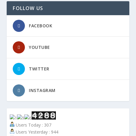
FOLLOW US
FACEBOOK
YOUTUBE
TWITTER
INSTAGRAM
Users Today : 307
Users Yesterday : 944