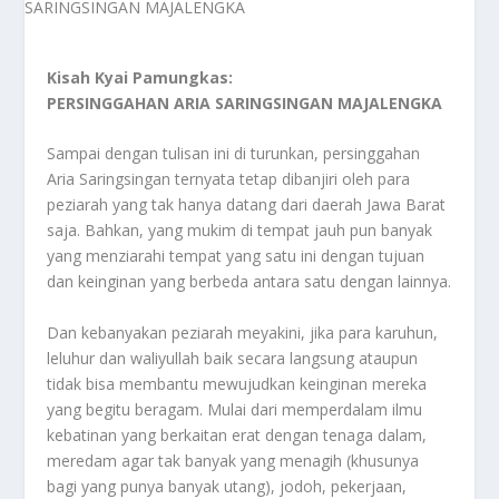
Kisah Kyai Pamungkas:
PERSINGGAHAN ARIA SARINGSINGAN MAJALENGKA
Sampai dengan tulisan ini di turunkan, persinggahan
Aria Saringsingan ternyata tetap dibanjiri oleh para
peziarah yang tak hanya datang dari daerah Jawa Barat
saja. Bahkan, yang mukim di tempat jauh pun banyak
yang menziarahi tempat yang satu ini dengan tujuan
dan keinginan yang berbeda antara satu dengan lainnya.
Dan kebanyakan peziarah meyakini, jika para karuhun,
leluhur dan waliyullah baik secara langsung ataupun
tidak bisa membantu mewujudkan keinginan mereka
yang begitu beragam. Mulai dari memperdalam ilmu
kebatinan yang berkaitan erat dengan tenaga dalam,
meredam agar tak banyak yang menagih (khusunya
bagi yang punya banyak utang), jodoh, pekerjaan,