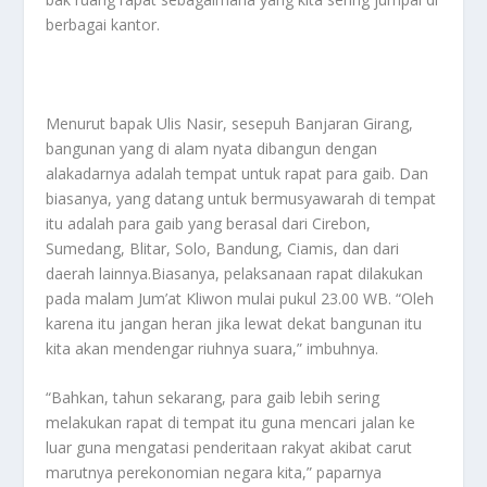
berbagai kantor.
Menurut bapak Ulis Nasir, sesepuh Banjaran Girang,
bangunan yang di alam nyata dibangun dengan
alakadarnya adalah tempat untuk rapat para gaib. Dan
biasanya, yang datang untuk bermusyawarah di tempat
itu adalah para gaib yang berasal dari Cirebon,
Sumedang, Blitar, Solo, Bandung, Ciamis, dan dari
daerah lainnya.Biasanya, pelaksanaan rapat dilakukan
pada malam Jum’at Kliwon mulai pukul 23.00 WB. “Oleh
karena itu jangan heran jika lewat dekat bangunan itu
kita akan mendengar riuhnya suara,” imbuhnya.
“Bahkan, tahun sekarang, para gaib lebih sering
melakukan rapat di tempat itu guna mencari jalan ke
luar guna mengatasi penderitaan rakyat akibat carut
marutnya perekonomian negara kita,” paparnya