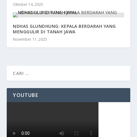
Oktober 14, 2025
NDHAS GLUNDHUNG: KEPALA BERDARAH YANG
MENGGULIR DI TANAH JAWA
November 11, 2025
YOUTUBE