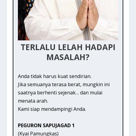
TERLALU LELAH HADAPI
MASALAH?
Anda tidak harus kuat sendirian.
Jika semuanya terasa berat, mungkin ini
saatnya berhenti sejenak… dan mulai
menata arah.
Kami siap mendampingi Anda.
PEGURON SAPUJAGAD 1
(Kyai Pamungkas)