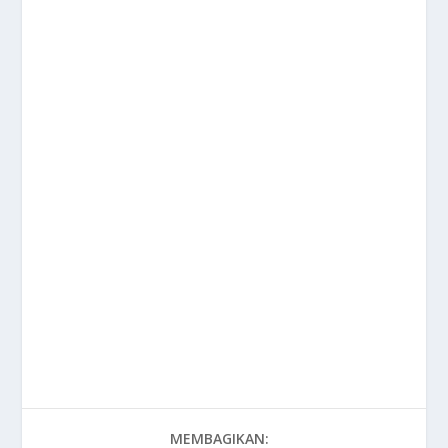
MEMBAGIKAN: