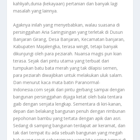
kahliyah,dunia (kekayaan) pertanian dan banyak lagi
masalah yang lainnya.
Agaknya inilah yang menyebabkan, walau suasana di
persinggahan Aria Saringsingan yang terletak di Dusun
Banjaran Girang, Desa Banjaran, Kecamatan banjaran,
Kabupaten Majalengka, terasa wingit, tetapi banyak
dikunjungi oleh para peziarah. Nuansa magis pun kian
terasa. Sejak dari pintu utama yang terbuat dari
tumpukan batu bata merah yang tak dilapisi semen,
para peziarah diwajibkan untuk melakukan uluk salam.
Dan menurut kaca mata batin Paranormal-
Indonesia.com sejak dari pintu gerbang sampai dengan
bangunan persinggahan dijaga ketat oleh bala tentara
gaib dengan senjata lengkap. Sementara di kiri-kanan,
depan dan belakang bangunan penuh dengan rimbunan
pepohonan bambu yang tertata dengan apik dan asri.
Sedang di samping bangunan terdapat air keramat, dan
tak dari tempat itu ada sebuah bangunan yang megah
bak ruang rapat sebagaimana yang kita sering jumpai di