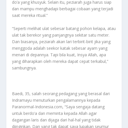
do’a yang khusyuk. Selain itu, peziarah juga harus siap
dan mampu menghadapi berbagai cobaan yang terjadi
saat mereka ritual.”
“Seperti melihat ulat sebesar batang pohon kelapa, atau
ulat tak berekor yang panjangnya sekitar satu meter.
Dan biasanya, peziarah akan lari terbirit-birit jika yang
menggoda adalah seekor katak sebesar ayam yang
menari di depannya. Tapi bila kuat, Insya Allah, apa
yang diharapkan oleh mereka dapat cepat terkabul,”
sambungnya.
Baedi, 35, salah seorang pedagang yang berasal dari
Indramayu menuturkan pengalamannya kepada
Paranormal-Indonesia.com, “Saya sengaja datang
untuk berdo’a dan meminta kepada Allah agar
dagangan laris dan dijaga dari hal-hal yang tidak
diinginkan. Dan yang tak dapat saya lupakan seumur