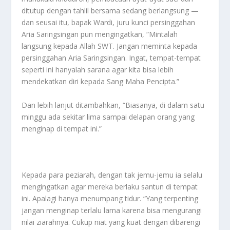
ditutup dengan tahlil bersama sedang berlangsung —
dan seusai itu, bapak Wardi, juru kunci persinggahan
Aria Saringsingan pun mengingatkan, “Mintalah
langsung kepada Allah SWT. Jangan meminta kepada
persinggahan Aria Saringsingan. Ingat, tempat-tempat
seperti ini hanyalah sarana agar kita bisa lebih
mendekatkan diri kepada Sang Maha Pencipta.”
Dan lebih lanjut ditambahkan, “Biasanya, di dalam satu
minggu ada sekitar lima sampai delapan orang yang
menginap di tempat ini.”
Kepada para peziarah, dengan tak jemu-jemu ia selalu
mengingatkan agar mereka berlaku santun di tempat
ini. Apalagi hanya menumpang tidur. “Yang terpenting
jangan menginap terlalu lama karena bisa mengurangi
nilai ziarahnya. Cukup niat yang kuat dengan dibarengi