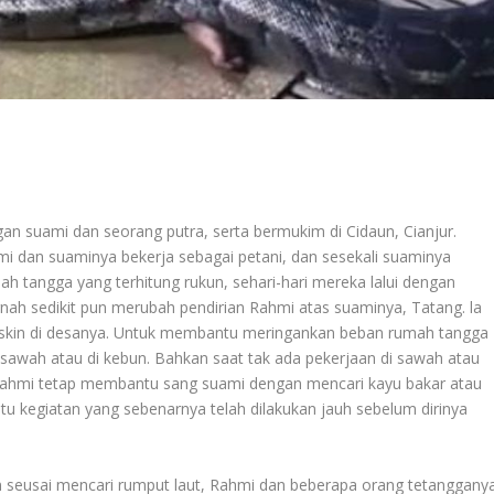
an suami dan seorang putra, serta bermukim di Cidaun, Cianjur.
i dan suaminya bekerja sebagai petani, dan sesekali suaminya
h tangga yang terhitung rukun, sehari-hari mereka lalui dengan
rnah sedikit pun merubah pendirian Rahmi atas suaminya, Tatang. la
 miskin di desanya. Untuk membantu meringankan beban rumah tangga
sawah atau di kebun. Bahkan saat tak ada pekerjaan di sawah atau
 Rahmi tetap membantu sang suami dengan mencari kayu bakar atau
atu kegiatan yang sebenarnya telah dilakukan jauh sebelum dirinya
 dan seusai mencari rumput laut, Rahmi dan beberapa orang tetanggany