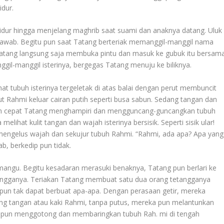
idur.
rtidur hingga menjelang maghrib saat suami dan anaknya datang. Uluk
jawab. Begitu pun saat Tatang berteriak memanggil-manggil nama
, Tatang langsung saja membuka pintu dan masuk ke gubuk itu bersam
gil-manggil isterinya, bergegas Tatang menuju ke biliknya.
hat tubuh isterinya tergeletak di atas balai dengan perut membuncit
t Rahmi keluar cairan putih seperti busa sabun. Sedang tangan dan
gan cepat Tatang menghampiri dan mengguncang-guncangkan tubuh
elihat kulit tangan dan wajah isterinya bersisik. Seperti sisik ular!
 mengelus wajah dan sekujur tubuh Rahmi. “Rahmi, ada apa? Apa yang
b, berkedip pun tidak.
angu. Begitu kesadaran merasuki benaknya, Tatang pun berlari ke
tangganya. Teriakan Tatang membuat satu dua orang tetangganya
 pun tak dapat berbuat apa-apa. Dengan perasaan getir, mereka
ng tangan atau kaki Rahmi, tanpa putus, mereka pun melantunkan
eka pun menggotong dan membaringkan tubuh Rah. mi di tengah