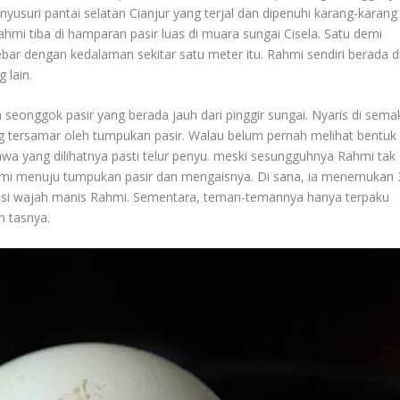
usuri pantai selatan Cianjur yang terjal dan dipenuhi karang-karang
hmi tiba di hamparan pasir luas di muara sungai Cisela. Satu demi
r dengan kedalaman sekitar satu meter itu. Rahmi sendiri berada d
 lain.
 seonggok pasir yang berada jauh dari pinggir sungai. Nyaris di sema
ang tersamar oleh tumpukan pasir. Walau belum pernah melihat bentuk
a yang dilihatnya pasti telur penyu. meski sesungguhnya Rahmi tak
hmi menuju tumpukan pasir dan mengaisnya. Di sana, ia menemukan 
asi wajah manis Rahmi. Sementara, teman-temannya hanya terpaku
m tasnya.