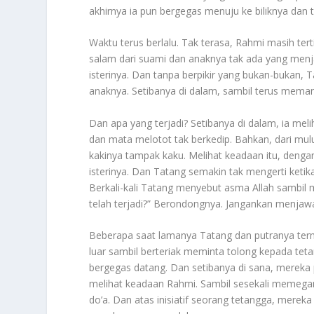
akhirnya ia pun bergegas menuju ke biliknya dan t
Waktu terus berlalu. Tak terasa, Rahmi masih te
salam dari suami dan anaknya tak ada yang men
isterinya. Dan tanpa berpikir yang bukan-bukan
anaknya. Setibanya di dalam, sambil terus memang
Dan apa yang terjadi? Setibanya di dalam, ia meli
dan mata melotot tak berkedip. Bahkan, dari mulu
kakinya tampak kaku. Melihat keadaan itu, den
isterinya. Dan Tatang semakin tak mengerti ketika m
Berkali-kali Tatang menyebut asma Allah sambil
telah terjadi?” Berondongnya. Jangankan menjawa
Beberapa saat lamanya Tatang dan putranya term
luar sambil berteriak meminta tolong kepada te
bergegas datang. Dan setibanya di sana, mereka
melihat keadaan Rahmi. Sambil sesekali memega
do’a. Dan atas inisiatif seorang tetangga, mer