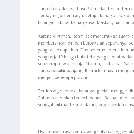
Tanpa banyak basa-basi Rahmi dan teman-temanny
Terbayang di benaknya, betapa bahagia anak dan s
hidangan nikmat keluarganya. Maklum, hari-hari b
Karena di rumah, Rahmi tak menemukan suami d
membersihkan diri dan berpakaian seperlunya. Set
yang tadi didapatkan. Dan beberapa menit kemudi
yang terjadi? Ketiga butir telur yang ia buat d
seperempat wajan saja. Namun, akal sehat Rahm
Tanpa berpikir panjang, Rahmi kemudian mengang
menjadi beberapa potong.
Terdorong oleh rasa lapar yang telah menggeliti
Rahmi pun makan terlebih dahulu. Sesuap demi s
sungguh nikmat telur dadar ini, begitu bisik hati
Usai makan, rasa kantuk yang bukan alang kepal