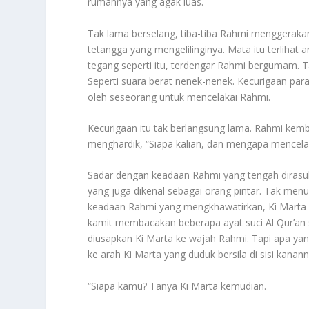
rumahnya yang agak luas.
Tak lama berselang, tiba-tiba Rahmi menggerakan
tetangga yang mengelilinginya. Mata itu terliha
tegang seperti itu, terdengar Rahmi bergumam. Ta
Seperti suara berat nenek-nenek. Kecurigaan para
oleh seseorang untuk mencelakai Rahmi.
Kecurigaan itu tak berlangsung lama. Rahmi kem
menghardik, “Siapa kalian, dan mengapa mencela
Sadar dengan keadaan Rahmi yang tengah dirasuk
yang juga dikenal sebagai orang pintar. Tak men
keadaan Rahmi yang mengkhawatirkan, Ki Marta l
kamit membacakan beberapa ayat suci Al Qur’an sa
diusapkan Ki Marta ke wajah Rahmi. Tapi apa y
ke arah Ki Marta yang duduk bersila di sisi kanann
“Siapa kamu? Tanya Ki Marta kemudian.