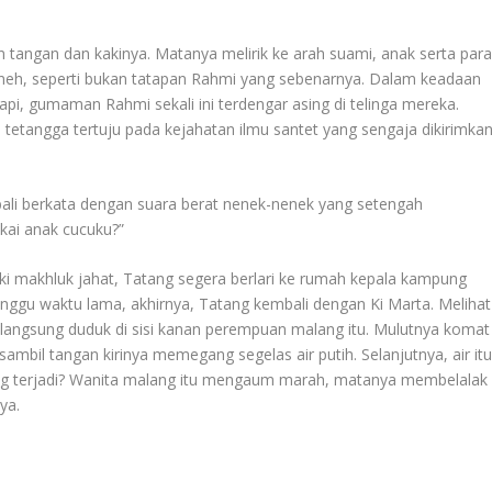
 tangan dan kakinya. Matanya melirik ke arah suami, anak serta par
t aneh, seperti bukan tatapan Rahmi yang sebenarnya. Dalam keadaan
pi, gumaman Rahmi sekali ini terdengar asing di telinga mereka.
 tetangga tertuju pada kejahatan ilmu santet yang sengaja dikirimka
bali berkata dengan suara berat nenek-nenek yang setengah
kai anak cucuku?”
i makhluk jahat, Tatang segera berlari ke rumah kepala kampung
unggu waktu lama, akhirnya, Tatang kembali dengan Ki Marta. Melihat
angsung duduk di sisi kanan perempuan malang itu. Mulutnya komat
mbil tangan kirinya memegang segelas air putih. Selanjutnya, air it
ang terjadi? Wanita malang itu mengaum marah, matanya membelalak
ya.