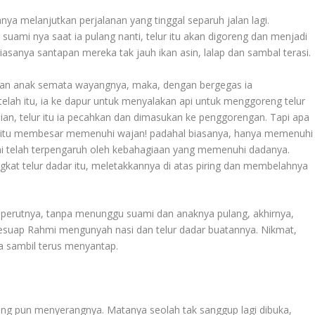
a melanjutkan perjalanan yang tinggal separuh jalan lagi.
uami nya saat ia pulang nanti, telur itu akan digoreng dan menjadi
iasanya santapan mereka tak jauh ikan asin, lalap dan sambal terasi.
an anak semata wayangnya, maka, dengan bergegas ia
elah itu, ia ke dapur untuk menyalakan api untuk menggoreng telur
an, telur itu ia pecahkan dan dimasukan ke penggorengan. Tapi apa
adar itu membesar memenuhi wajan! padahal biasanya, hanya memenuhi
i telah terpengaruh oleh kebahagiaan yang memenuhi dadanya.
kat telur dadar itu, meletakkannya di atas piring dan membelahnya
k perutnya, tanpa menunggu suami dan anaknya pulang, akhirnya,
esuap Rahmi mengunyah nasi dan telur dadar buatannya. Nikmat,
nya sambil terus menyantap.
ang pun menyerangnya. Matanya seolah tak sanggup lagi dibuka,